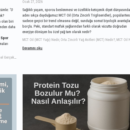
Ocak 27, 2026
 cümle:
"O
Sağlıklı yaşam, sporcu beslenmesi ve özellikle ketojenik diyet dünyasınd
adını sıkça duyduğumuz MCT Oil (Orta Zincirli Trigliseridler), popülarites
ek?
sadece geçici bir trend olmasına değil, sunduğu somut biyolojik avantajl
 olan biri
borçlu. Peki, standart mutfak yağlarından farklı olarak vücutta doğrudan
sinden daha
enerjiye dönüşen bu özel yağ tam olarak nedir?
 Spor
maları
Devamını oku
Protein Tozu Zararlı mı, Böbrek ve Karaciğer Efsaneleri Üzerine Bilimsel Gerçekler