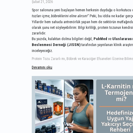
Şubat 21, 2026
Spor salonuna yeni başlayan hemen herkesin duyduğu o korkutucu
tozları içme, böbreklerini eline alırsın!"
Peki, bu iddia ne kadar gerç
Yıllardır hem sahada antrenörlük yapan hem de sektörün mutfağında
olarak şunu net söyleyebilirim: Bilgi kirliliği, protein tozunun kendi
zararlıdır.
Bu yazıda, kulaktan dolma bilgileri değil,
PubMed
ve
Uluslararası
Beslenmesi Derneği (JISSN)
tarafından yayınlanan klinik araştır
inceleyeceğiz.
Devamını oku