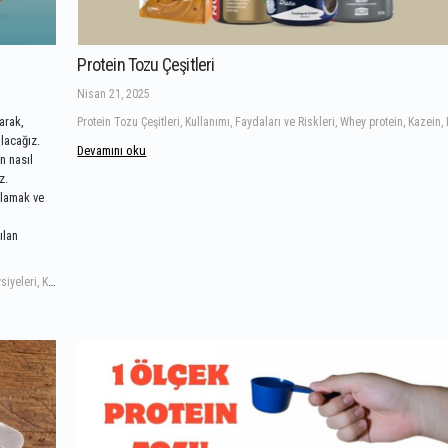
Protein Tozu Çeşitleri
Nisan 21, 2025
arak,
alacağız.
Devamını oku
n nasıl
z.
ğlamak ve
ılan
Protein Tozu Kullanımında Sık Yapılan 7 Hata ve Çözümleri, uzman tavsiyeleri, Kullanım zamanı, dozaj, kalite