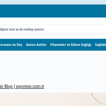
formans ve Güç
Amino Asitler
Vitaminler ve Eklem Sağlığı
Sağlıklı
in Blog | eprotein.com.tr