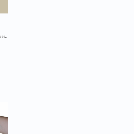
Protein Tozu Çeşitleri, Kullanımı, Faydaları ve Riskleri, Whey protein, Kazein, Beef protein, Vegan protein