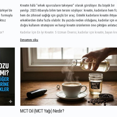
Kreatin hâlâ "erkek sporcuların takviyesi" olarak görülüyor. Bu büyük bir
ürkiye'de
yanılgı. 2025 itibarıyla bilim tam tersini söylüyor: kreatin, kadınların hem fi
n formuyla
hem de zihinsel sağlığı için güçlü bir araç. Üstelik kadınların kreatin ihtiya
aktoz
erkeklerden daha fazla olabilir. Bu yazıda neden olduğunu, kadınlar için 
doğru kullanım stratejisini ve hangi kreatin ürünlerinin öne çıktığını anlata
or?
Devamını oku
MCT Oil (MCT Yağı) Nedir?