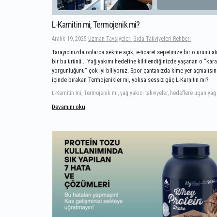
L-Karnitin mi, Termojenik mi?
Aralık 19, 2025
Uzman Tavsiyeleri
Gıda Takviyeleri Rehberi
Tarayıcınızda onlarca sekme açık, e-ticaret sepetinize bir o ürünü a
bir bu ürünü... Yağ yakımı hedefine kilitlendiğinizde yaşanan o "kara
yorgunluğunu" çok iyi biliyoruz. Spor çantanızda kime yer açmalısınız
içinde bırakan Termojenikler mi, yoksa sessiz güç L-Karnitin mi?
Devamını oku