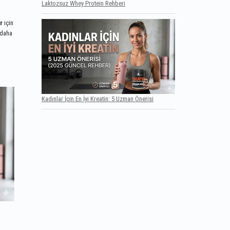
Laktozsuz Whey Protein Rehberi
r
için
"daha
Kadınlar İçin En İyi Kreatin: 5 Uzman Önerisi