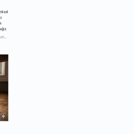
ziksel
cı
en
cağız.
Kadınlar İçin En İyi Kreatin: 5 Uzman Önerisi, kadınlar için kreatin, bayan kreatin kullanımı, kadınlarda kreatin, kreatin monohidrat kadın, kreatin menopoz, kreatin PMS, kreatin ruh hali, kadın sporcu kreatin