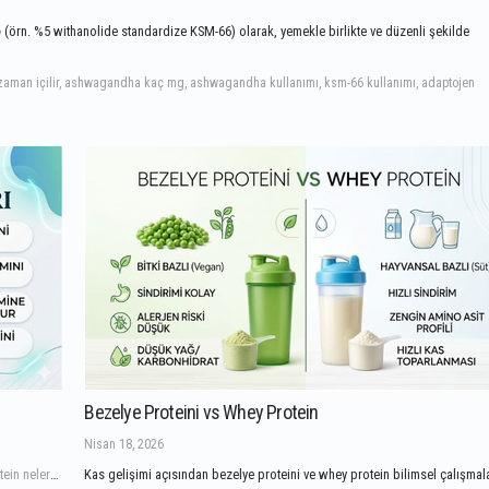
e
(örn. %5 withanolide standardize KSM-66) olarak, yemekle birlikte ve düzenli şekilde
aman içilir, ashwagandha kaç mg, ashwagandha kullanımı, ksm-66 kullanımı, adaptojen
Bezelye Proteini vs Whey Protein
Nisan 18, 2026
Protein İçeren Besinler, En Zengin Protein Kaynakları ve Faydaları, Protein nelerde bulunur? Protein hangi besinlerde bulunur, Proteini yüksek besinler, Protein değeri yüksek besinler tablosu, Etten daha fazla protein içeren besinler
Kas gelişimi açısından bezelye proteini ve whey protein bilimsel çalışma