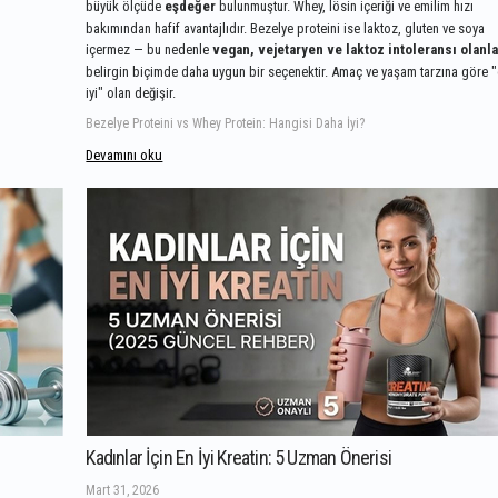
büyük ölçüde
eşdeğer
bulunmuştur. Whey, lösin içeriği ve emilim hızı
bakımından hafif avantajlıdır. Bezelye proteini ise laktoz, gluten ve soya
içermez — bu nedenle
vegan, vejetaryen ve laktoz intoleransı olanla
belirgin biçimde daha uygun bir seçenektir. Amaç ve yaşam tarzına göre 
iyi" olan değişir.
Bezelye Proteini vs Whey Protein: Hangisi Daha İyi?
Devamını oku
Kadınlar İçin En İyi Kreatin: 5 Uzman Önerisi
Mart 31, 2026