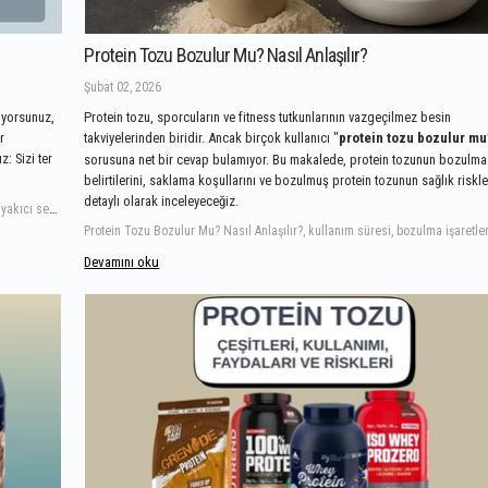
Protein Tozu Bozulur Mu? Nasıl Anlaşılır?
Şubat 02, 2026
tıyorsunuz,
Protein tozu, sporcuların ve fitness tutkunlarının vazgeçilmez besin
r
takviyelerinden biridir. Ancak birçok kullanıcı "
protein tozu bozulur mu
: Sizi ter
sorusuna net bir cevap bulamıyor. Bu makalede, protein tozunun bozulma
belirtilerini, saklama koşullarını ve bozulmuş protein tozunun sağlık riskle
detaylı olarak inceleyeceğiz.
L-Karnitin mi, Termojenik mi, yağ yakıcı takviyeler, hedeflere ugun yağ yakıcı seçimi, hangi yağ yakıcıyı almalıyım,
Devamını oku