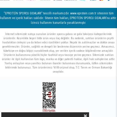
“EPROTEİN SPORCU GIDALARI” tescilli markamızdır. www.eprotein.com.tr sitesinin tüm
kullanım ve içerik hakları saklıdır. Sitenin tüm hakları, EPROTEİN SPORCU GIDALARI’na aittir.
İzinsiz kullanımı kanunlarla yasaklanmıştır.
İnternet sitemizde satışa sunulan ürünler sporcu gıdası ve gıda takviyesi kategorilerinde
ürünlerdir. Kesinlikle beşeri tıbbi ürün veya ilaç değildir. Bu nedenle, satılan ürünlerin çeşitli
hastalıkları önleyici ya da tedavi edici özellikleri yoktur. Reçete ile satılmazlar ve doktor onayı
gerektirmezler. Ürünler, sağlıklı ve dengeli bir beslenme düzeninin yerine geçmez. Amacımız,
tüketiciye en doğru bilgiyi sunabilmek olup, yer verilen içerik sadece bilgilendirme amaçlıdır.
Ürünlerin kullanımına yönelik hiçbir taahhüt veya tavsiye yerine geçmez. Sitemizde satılan
ürünler ile ilgili kullanılan tüm logo, marka ve diğer patentli haklar, ilgili hak sahiplerine aittir.
Yanlış anlaşılan veya yanıltıcı bulunan ibareler bulunması durumunda, lütfen sitemizden
bildirimde bulununuz. Tüm ürünlerimiz %100 orijinal olup, T.C. Tarım ve Orman Bakanlığı
onaylıdır.