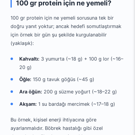
100 gr protein için ne yemeli?
100 gr protein için ne yemeli sorusuna tek bir
doğru yanıt yoktur; ancak hedefi somutlaştırmak
için örnek bir gün şu şekilde kurgulanabilir
(yaklaşık):
Kahvaltı:
3 yumurta (~18 g) + 100 g lor (~16–
20 g)
Öğle:
150 g tavuk göğüs (~45 g)
Ara öğün:
200 g süzme yoğurt (~18–22 g)
Akşam:
1 su bardağı mercimek (~17–18 g)
Bu örnek, kişisel enerji ihtiyacına göre
ayarlanmalıdır. Böbrek hastalığı gibi özel