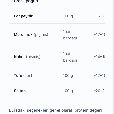
Greek yoğurt
Lor peyniri
100 g
~16–20
1 su
Mercimek
(pişmiş)
~17–18
bardağı
1 su
Nohut
(pişmiş)
~14–15
bardağı
Tofu
(sert)
100 g
~12–15
Seitan
100 g
~20–25
Buradaki seçenekler, genel olarak protein değeri