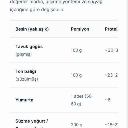
değerler marka, pişirme yöntemi ve su/yağ
içeriğine göre değişebilir.
Besin (yaklaşık)
Porsiyon
Protein (g)
Tavuk göğüs
100 g
~30–31
(pişmiş)
Ton balığı
100 g
~23–26
(süzülmüş)
1 adet (50–
Yumurta
~6
60 g)
Süzme yoğurt /
200 g
~18–22