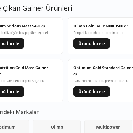
 Çıkan Gainer Ürünleri
m Serious Mass 5450 gr
Olimp Gain Bolic 6000 3500 gr
alorili, büyük boy popüler seçenek.
Dengeli karbonhidrat-protein oranı.
nü İncele
Ürünü İncele
utrition Gold Mass Gainer
Optimum Gold Standard Gainer
r
gr
rformans dengeli yerli seçenek.
Daha kontrollü kalori, premium içerik.
nü İncele
Ürünü İncele
rideki Markalar
ptimum
Olimp
Multipower