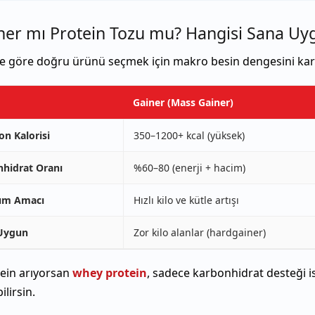
ner mı Protein Tozu mu? Hangisi Sana Uy
e göre doğru ürünü seçmek için makro besin dengesini karşı
Gainer (Mass Gainer)
on Kalorisi
350–1200+ kcal (yüksek)
hidrat Oranı
%60–80 (enerji + hacim)
nım Amacı
Hızlı kilo ve kütle artışı
Uygun
Zor kilo alanlar (hardgainer)
tein arıyorsan
whey protein
, sadece karbonhidrat desteği i
ilirsin.