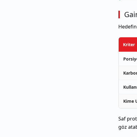
Gai
Hedefin
Kriter
Porsiy
Karbon
Kulla
Kime 
Saf pro
göz atab