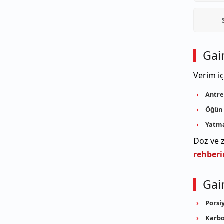
Gain
Verim i
Antre
Öğün 
Yatm
Doz ve 
rehber
Gain
Porsiy
Karbo