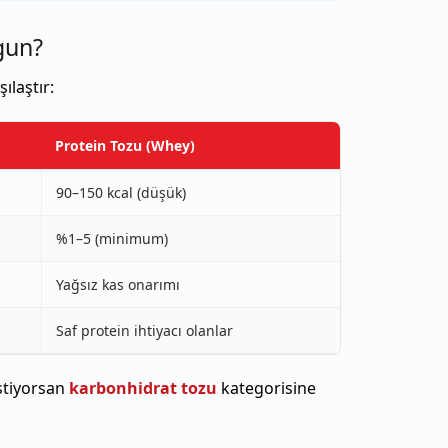
gun?
laştır:
Protein Tozu (Whey)
90–150 kcal (düşük)
%1–5 (minimum)
Yağsız kas onarımı
Saf protein ihtiyacı olanlar
stiyorsan
karbonhidrat tozu
kategorisine