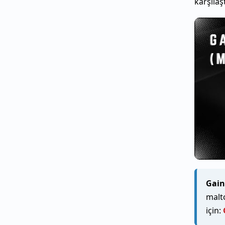
karşılaş
Gain
malto
için: