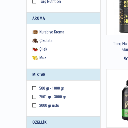
Torq Nutrition
AROMA
Kurabiye Krema
Çikolata
Torq Nut
Çilek
Gai
Muz
₺
MIKTAR
500 gr - 1000 gr
2501 gr - 3000 gr
3000 gr üstü
ÖZELLIK