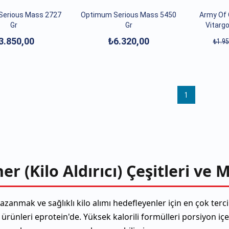
Serious Mass 2727
Optimum Serious Mass 5450
Army Of 
Gr
Gr
Vitargo
3.850,00
₺6.320,00
₺1.95
1
er (Kilo Aldırıcı) Çeşitleri ve 
zanmak ve sağlıklı kilo alımı hedefleyenler için en çok terc
ürünleri eprotein'de. Yüksek kalorili formülleri porsiyon i