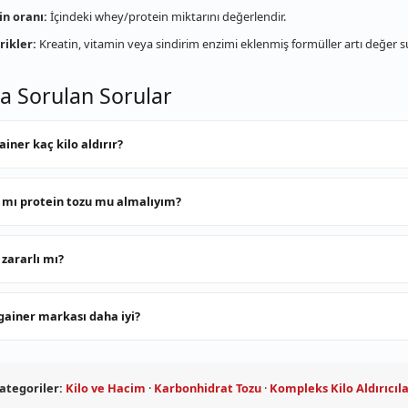
in oranı:
İçindeki whey/protein miktarını değerlendir.
rikler:
Kreatin, vitamin veya sindirim enzimi eklenmiş formüller artı değer s
ça Sorulan Sorular
iner kaç kilo aldırır?
 mı protein tozu mu almalıyım?
 zararlı mı?
gainer markası daha iyi?
kategoriler:
Kilo ve Hacim
·
Karbonhidrat Tozu
·
Kompleks Kilo Aldırıcıl