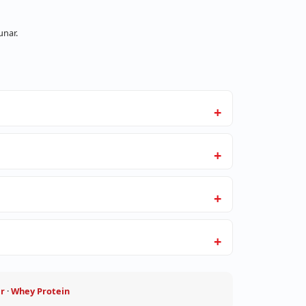
unar.
ar
·
Whey Protein