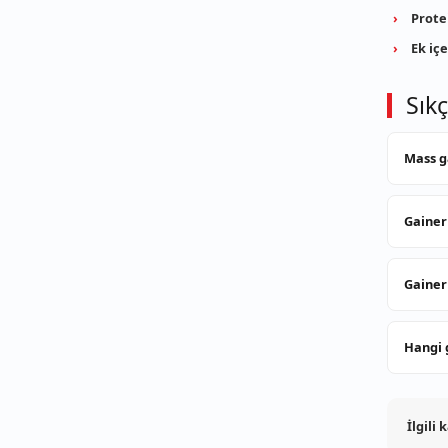
Prote
Ek içe
Sık
Mass ga
Gainer
Gainer
Hangi 
İlgili 