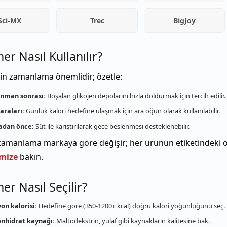
Sci-MX
Trec
BigJoy
er Nasıl Kullanılır?
çin zamanlama önemlidir; özetle:
nman sonrası:
Boşalan glikojen depolarını hızla doldurmak için tercih edilir.
araları:
Günlük kalori hedefine ulaşmak için ara öğün olarak kullanılabilir.
adan önce:
Süt ile karıştırılarak gece beslenmesi desteklenebilir.
zamanlama markaya göre değişir; her ürünün etiketindeki öne
imize
bakın.
er Nasıl Seçilir?
on kalorisi:
Hedefine göre (350-1200+ kcal) doğru kalori yoğunluğunu seç.
nhidrat kaynağı:
Maltodekstrin, yulaf gibi kaynakların kalitesine bak.