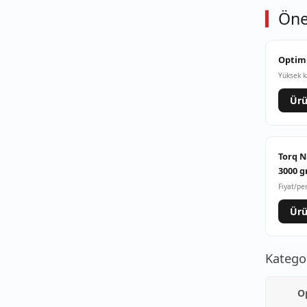
Öne
Optimu
Yüksek k
Ürü
Torq N
3000 g
Fiyat/pe
Ürü
Katego
O