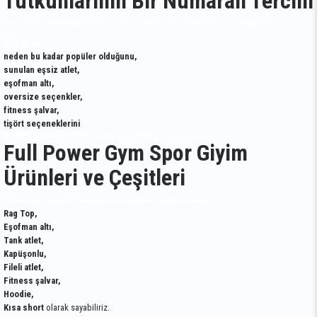
Tutkunlarının Bir Numaralı Tercihi
Fitness ve vücut geliştirme dünyasında, Full Power Gym spor eşofman altları kendi sınıfının en önde gelen isimlerinden
biridir.
Bu yazımızda;
neden bu kadar popüler olduğunu,
sunulan eşsiz atlet,
eşofman altı,
oversize seçenkler,
fitness şalvar,
tişört seçeneklerini
ve bu ürünlerin nasıl optimal performansınıza katkıda bulunabileceğini ele alacağız.
Full Power Gym Spor Giyim
Ürünleri ve Çeşitleri
Fitness ve vücut geliştirm Full power gym spor giyim ürünleri ve çeşitleri arasında;
Rag Top,
Eşofman altı,
Tank atlet,
Kapüşonlu,
Fileli atlet,
Fitness şalvar,
Hoodie,
Kısa short
olarak sayabiliriz.