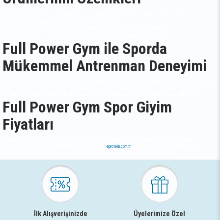
Nefes Alabilen Kumaşlar:
Yoğun antrenmanlar sırasında teri hızla buharlaştırır ve kuru kalmanızı sağlar.
Esnek Yapı:
Her türlü egzersizde mükemmel hareket özgürlüğü sunar.
Dayanıklı Malzeme:
Uzun süreli kullanım için idealdir ve sık yıkamalara karşı dayanıklıdır.
Modern Tasarımlar:
Hem spor salonunda hem de günlük hayatta şık ve modern bir görünüm sağlar.
Full Power Gym ile Sporda
Mükemmel Antrenman Deneyimi
Full Power Gym, sadece üstün kaliteli spor giysileri sunmakla kalmaz. Aynı zamanda müşterilerine mükemmel bir antrenman
deneyimi de vaat eder. Bu ürünler, fiziksel performansınızı artırmak ve antrenman hedeflerinize ulaşmak için ihtiyacınız olan
desteği sağlar. Spor giyim ürünleriyle, her antrenmanınızı maksimum düzeyde verimli ve konforlu hale getirebilirsiniz.
Full Power Gym Spor Giyim
Fiyatları
Her markada olduğu gibi Full Power Gym tarafından satışa sunulan ürünler üretici firma arafından fiyatlandırma
yapılmaktadır. Full Power Gym ürünlerini güvenli alışveriş ile
eprotein.com.tr
sitemizden satın alabilirsiniz. Ayrıca
sezonluk kampanyalarımızı takip ederek ücretsiz kargo ile Türkiyenin her iline gönderim sağlamaktayız.
İlk Alışverişinizde
Üyelerimize Özel