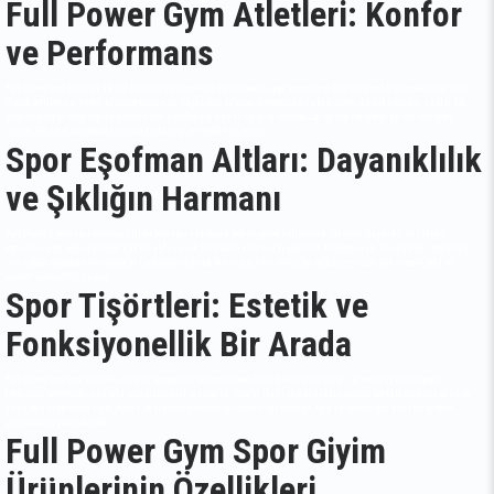
Full Power Gym Atletleri: Konfor
ve Performans
Full Power Gym atletleri, yüksek kaliteli malzemelerle tasarlanmış olup, sporcuların ihtiyaçlarını karşılamak üzere özel
olarak üretilmiştir. Nefes alabilen kumaşları sayesinde, en yoğun antrenmanlarda bile serin ve kuru kalmanızı sağlar. Bu
atletler, hareket özgürlüğü sağlayan esnek yapılarıyla dikkat çeker ve vücudunuzun şekline mükemmel bir şekilde uyum
sağlar. Böylece, antrenman sırasında rahatlığı ve verimliliği artırır.
Spor Eşofman Altları: Dayanıklılık
ve Şıklığın Harmanı
Full Power Gym'in spor eşofman altları, hem spor salonunda hem de günlük kullanımda idealdir. Dayanıklı ve kaliteli
kumaşları, uzun süreli kullanım için idealdir ve sık yıkamalara karşı dayanıklıdır. Modern ve şık tasarımları, sporcuların
stil sahibi görünümlerini tamamlar. Eşofmanların esnek bel ve paça kısımları, her türlü egzersizde maksimum konfor ve
hareket serbestliği sağlar.
Spor Tişörtleri: Estetik ve
Fonksiyonellik Bir Arada
Full Power Gym spor tişörtleri, estetik görünümleri ve fonksiyonel özellikleri ile öne çıkar. Ter emici ve hızlı kuruyan
kumaşları, antrenman sırasında vücudu kuru tutar ve rahatlık sağlar. Hafif ve dayanıklı yapıları, her türlü fiziksel aktivite
sırasında üstün konfor sunar. Ayrıca, bu tişörtlerin modern ve dinamik tasarımları, spor salonunda göz alıcı bir görünüm
yaratmanıza yardımcı olur.
Full Power Gym Spor Giyim
Ürünlerinin Özellikleri