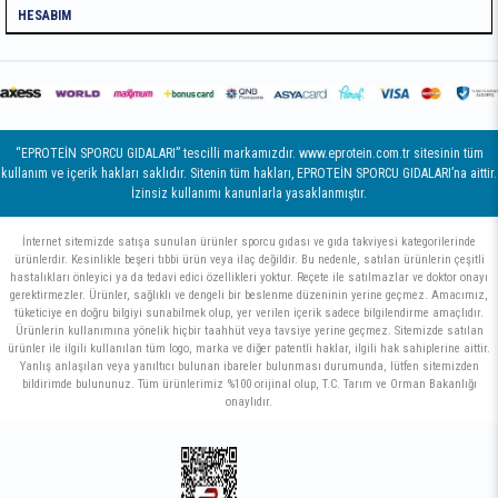
HESABIM
“EPROTEİN SPORCU GIDALARI” tescilli markamızdır. www.eprotein.com.tr sitesinin tüm
kullanım ve içerik hakları saklıdır. Sitenin tüm hakları, EPROTEİN SPORCU GIDALARI’na aittir.
İzinsiz kullanımı kanunlarla yasaklanmıştır.
İnternet sitemizde satışa sunulan ürünler sporcu gıdası ve gıda takviyesi kategorilerinde
ürünlerdir. Kesinlikle beşeri tıbbi ürün veya ilaç değildir. Bu nedenle, satılan ürünlerin çeşitli
hastalıkları önleyici ya da tedavi edici özellikleri yoktur. Reçete ile satılmazlar ve doktor onayı
gerektirmezler. Ürünler, sağlıklı ve dengeli bir beslenme düzeninin yerine geçmez. Amacımız,
tüketiciye en doğru bilgiyi sunabilmek olup, yer verilen içerik sadece bilgilendirme amaçlıdır.
Ürünlerin kullanımına yönelik hiçbir taahhüt veya tavsiye yerine geçmez. Sitemizde satılan
ürünler ile ilgili kullanılan tüm logo, marka ve diğer patentli haklar, ilgili hak sahiplerine aittir.
Yanlış anlaşılan veya yanıltıcı bulunan ibareler bulunması durumunda, lütfen sitemizden
bildirimde bulununuz. Tüm ürünlerimiz %100 orijinal olup, T.C. Tarım ve Orman Bakanlığı
onaylıdır.