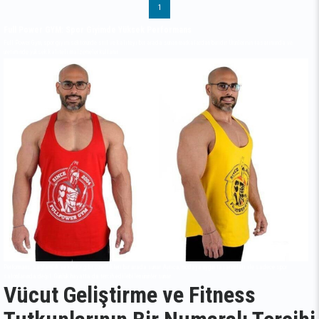
1
Full Power GYM: Spor Giyimde Yüksek Performans
Full Power Gym, spor giyim sektöründe stil ve kaliteyi bir arada sunan markalardan biridir. Ürünlerinin tasarımında ve
üretiminde yüksek kaliteli malzemeler kullanır.
Performans, sağlamlık ve konfor gibi özellikleri bir arada sunar. Ayrıca, modaya uygun tasarımları ile sadece spor
salonlarında değil. Günlük hayatta da tercih edilebilen ürünler sunar.
Vücut Geliştirme ve Fitness