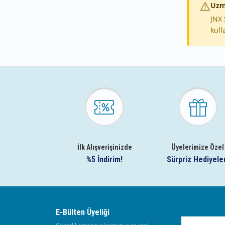
⚠️
Uzm
JNX 
kull
İlk Alışverişinizde
Üyelerimize Özel
%5 İndirim!
Sürpriz Hediyele
E-Bülten Üyeliği