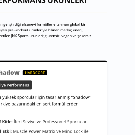
 PERFORMANS ÜRÜNLERI
geliştirdiği efsanevi formüllerle tanınan global bir
leyen pre-workout ürünleriyle bilinen marka; enerji,
etilen JNX Sports ürünleri; glutensiz, vegan ve şekersiz
Shadow
HARDCORE
eviye Performans
ı yüksek sporcular için tasarlanmış "Shadow"
Türkiye pazarındaki en sert formüllerden
 Kitle:
İleri Seviye ve Profesyonel Sporcular.
 Etki:
Muscle Power Matrix ve Mind Lock ile