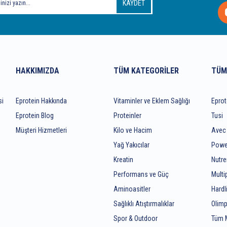
KAYDET
HAKKIMIZDA
TÜM KATEGORILER
TÜM
si
Eprotein Hakkında
Vitaminler ve Eklem Sağlığı
Eprot
Eprotein Blog
Proteinler
Tusi
Müşteri Hizmetleri
Kilo ve Hacim
Avec
Yağ Yakıcılar
Powe
Kreatin
Nutr
z
Performans ve Güç
Mult
Aminoasitler
Hardl
Sağlıklı Atıştırmalıklar
Olimp
Spor & Outdoor
Tüm 