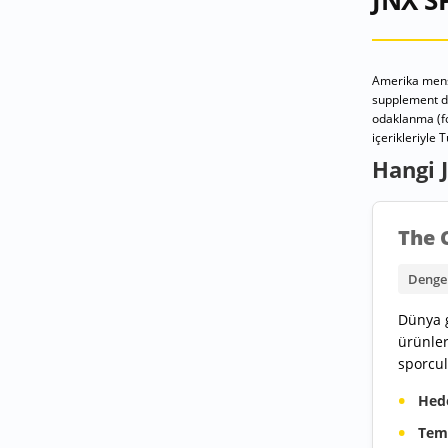
JNX S
Amerika men
supplement dev
odaklanma (fo
içerikleriyle 
Hangi 
The 
Denge
Dünya g
ürünler
sporcul
Hede
Teme