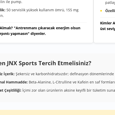
ülin ile pump.
patlay
lik:
50 servislik yüksek kullanım ömrü, 155 mg
Özell
in.
Kimler A
 Almalı? "Antrenmanı çıkaracak enerjim olsun
üst sevi
rpıntı yapmasın" diyenler.
n JNX Sports Tercih Etmelisiniz?
z İçerik:
Şekersiz ve karbonhidratsızdır; definasyon dönemlerinde s
inal Hammadde:
Beta-Alanine, L-Citrulline ve Kafein en saf formlarıy
t Çeşitliliği:
İçimi zor olan ürünlerin aksine keyifli bir tüketim suna