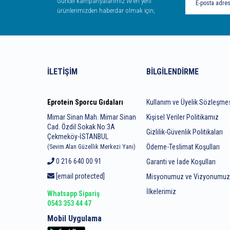
Güncel kampanyalarımız ve en yeni
ürünlerimizden haberdar olmak için;
İLETIŞIM
BILGILENDIRME
Eprotein Sporcu Gıdaları
Kullanım ve Üyelik Sözleşme
Mimar Sinan Mah. Mimar Sinan
Kişisel Veriler Politikamız
Cad. Özdil Sokak No:3A
Gizlilik-Güvenlik Politikaları
Çekmeköy-İSTANBUL
Ödeme-Teslimat Koşulları
(Sevim Alan Güzellik Merkezi Yanı)
0 216 640 00 91
Garanti ve İade Koşulları
[email protected]
Misyonumuz ve Vizyonumu
İlkelerimiz
Whatsapp Sipariş
0543 353 44 47
Mobil Uygulama