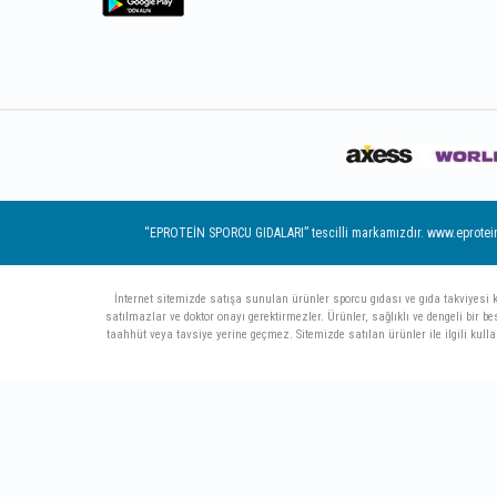
“EPROTEİN SPORCU GIDALARI” tescilli markamızdır. www.eprotein.co
İnternet sitemizde satışa sunulan ürünler sporcu gıdası ve gıda takviyesi kate
satılmazlar ve doktor onayı gerektirmezler. Ürünler, sağlıklı ve dengeli bir 
taahhüt veya tavsiye yerine geçmez. Sitemizde satılan ürünler ile ilgili kull