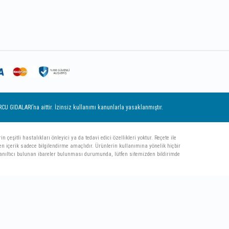
 GIDALARI’na aittir. İzinsiz kullanımı kanunlarla yasaklanmıştır.
çeşitli hastalıkları önleyici ya da tedavi edici özellikleri yoktur. Reçete ile
en içerik sadece bilgilendirme amaçlıdır. Ürünlerin kullanımına yönelik hiçbir
a yanıltıcı bulunan ibareler bulunması durumunda, lütfen sitemizden bildirimde