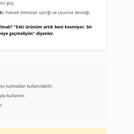
ıcı güç.
ik:
Yüksek stimülan içeriği ve Leucine desteği.
lmalı? "Eski ürünüm artık beni kesmiyor, bir
yeye geçmeliyim" diyenler.
u tutmadan kullanılabilir.
la kullanılır.
r.