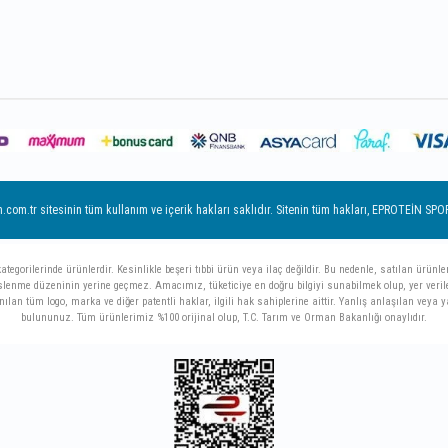
m.tr sitesinin tüm kullanım ve içerik hakları saklıdır. Sitenin tüm hakları, EPROTEİN SPORCU
gorilerinde ürünlerdir. Kesinlikle beşeri tıbbi ürün veya ilaç değildir. Bu nedenle, satılan ürünlerin 
beslenme düzeninin yerine geçmez. Amacımız, tüketiciye en doğru bilgiyi sunabilmek olup, yer veril
anılan tüm logo, marka ve diğer patentli haklar, ilgili hak sahiplerine aittir. Yanlış anlaşılan vey
bulununuz. Tüm ürünlerimiz %100 orijinal olup, T.C. Tarım ve Orman Bakanlığı onaylıdır.