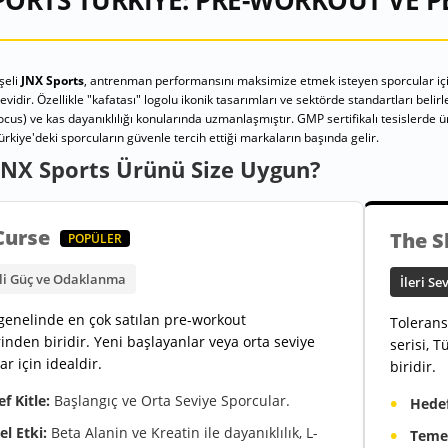
PORTS TÜRKIYE: PRE-WORKOUT VE
şeli
JNX Sports
, antrenman performansını maksimize etmek isteyen sporcular için 
idir. Özellikle "kafatası" logolu ikonik tasarımları ve sektörde standartları belir
cus) ve kas dayanıklılığı konularında uzmanlaşmıştır. GMP sertifikalı tesislerde ür
Türkiye'deki sporcuların güvenle tercih ettiği markaların başında gelir.
JNX Sports Ürünü Size Uygun?
Curse
The 
POPÜLER
li Güç ve Odaklanma
İleri S
enelinde en çok satılan pre-workout
Tolerans
inden biridir. Yeni başlayanlar veya orta seviye
serisi, 
ar için idealdir.
biridir.
f Kitle:
Başlangıç ve Orta Seviye Sporcular.
Hedef
l Etki:
Beta Alanin ve Kreatin ile dayanıklılık, L-
Temel