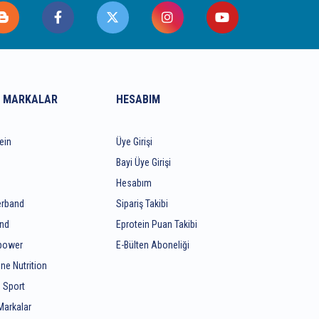
 MARKALAR
HESABIM
ein
Üye Girişi
Bayi Üye Girişi
Hesabım
rband
Sipariş Takibi
end
Eprotein Puan Takibi
ipower
E-Bülten Aboneliği
ine Nutrition
 Sport
Markalar