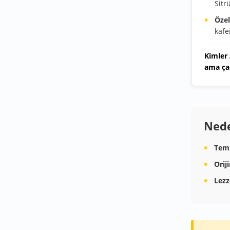
Sitr
Özel
kafe
Kimler
ama ça
Nede
Temi
Orij
Lezze