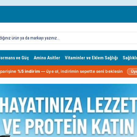
formans ve Güç
Amino Asitler
Vitaminler ve Eklem Sağlığı
Sağlıklı
siparişine
%5 indirim
— üye ol, indirimin sepette seni beklesin
Üy