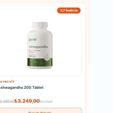
%7 İndirim
STROVIT
shwagandha 200 Tablet
₺3.249,00
3.490,00
KDV Dahil