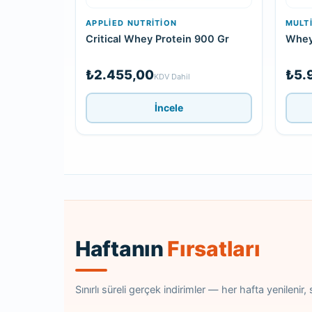
APPLIED NUTRITION
MULT
Critical Whey Protein 900 Gr
Whey
₺2.455,00
₺5.
KDV Dahil
İncele
Haftanın
Fırsatları
Sınırlı süreli gerçek indirimler — her hafta yenilenir, st