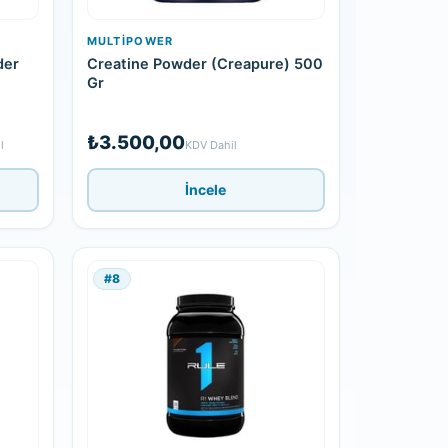
MULTIPOWER
der
Creatine Powder (Creapure) 500
Gr
₺3.500,00
l
KDV Dahil
İncele
#8