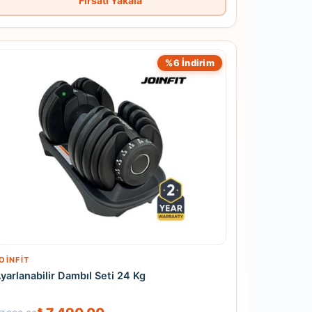
Fırsatı Yakala
%6 İndirim
OINFIT
yarlanabilir Dambıl Seti 24 Kg