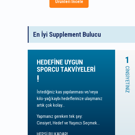
Ürünleri İncele
Protein
Tozu
ve
En İyi Supplement Bulucu
Supplement
1
Mağazası
HEDEFINE UYGUN
SPORCU TAKVIYELERI
CİNSİYETİNİZ
!
İstediğiniz kas yapılanması ve/veya
kilo-yağ kaybı hedeflerinize ulaşmanız
artık çok kolay...
Yapmanız gereken tek şey:
Cinsiyet, Hedef ve Yaşınızı Seçmek...
HEPSİ BU KADAR!