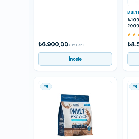
MULT
%100 
2000
★★
₺6.900,00
₺8.
KDV Dahil
İncele
#5
#6