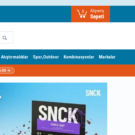
0
 Atıştırmalıklar
Spor,Outdoor
Kombinasyonlar
Markalar
e Ol →