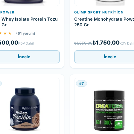
IPOWER
OLIMP SPORT NUTRITION
Whey Isolate Protein Tozu
Creatine Monohydrate Pow
 Gr
250 Gr
★★★
(61 yorum)
500,00
₺1.750,00
₺1.850,00
KDV Dahil
KDV Dahi
İncele
İncele
#7