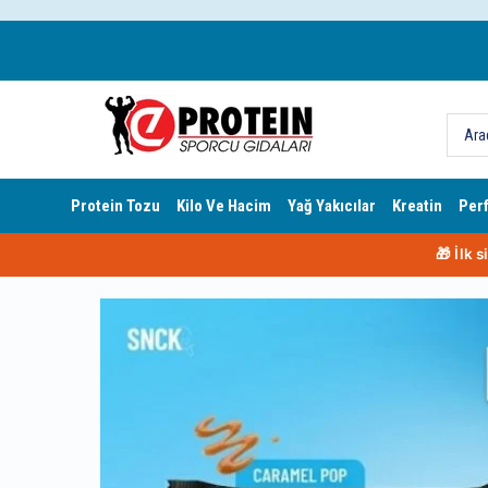
Protein Tozu
Kilo Ve Hacim
Yağ Yakıcılar
Kreatin
Per
🎁 İlk 