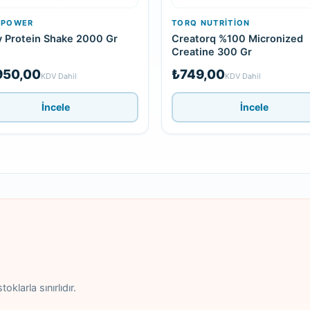
IPOWER
TORQ NUTRITION
 Protein Shake 2000 Gr
Creatorq %100 Micronized
Creatine 300 Gr
950,00
₺749,00
KDV Dahil
KDV Dahil
İncele
İncele
oklarla sınırlıdır.