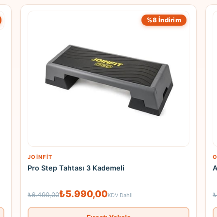
%8 İndirim
JOINFIT
O
Pro Step Tahtası 3 Kademeli
A
₺5.990,00
₺6.490,00
₺
KDV Dahil