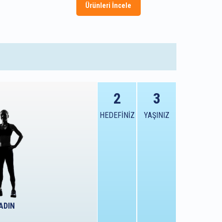
Ürünleri İncele
2
3
HEDEFİNİZ
YAŞINIZ
ADIN