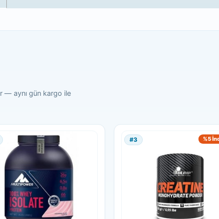
er — aynı gün kargo ile
%5 İn
#3