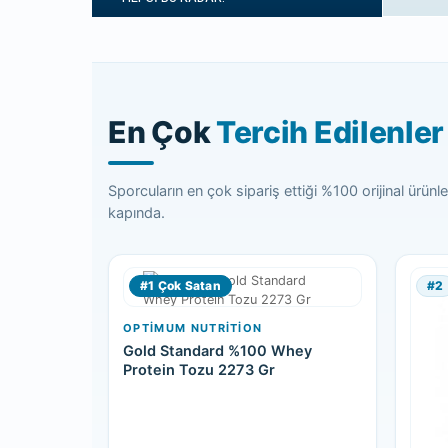
En Çok
Tercih Edilenler
Sporcuların en çok sipariş ettiği %100 orijinal ürünl
kapında.
#1 Çok Satan
#2
OPTIMUM NUTRITION
Gold Standard %100 Whey
Protein Tozu 2273 Gr