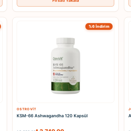
Fırsatı Yakala
%6 İndirim
OSTROVIT
J
KSM-66 Ashwagandha 120 Kapsül
A