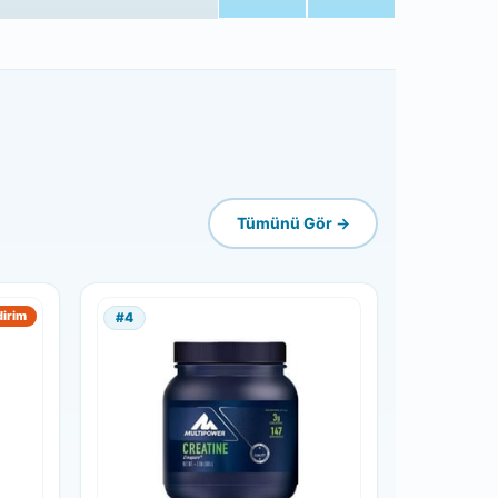
Tümünü Gör →
dirim
#4