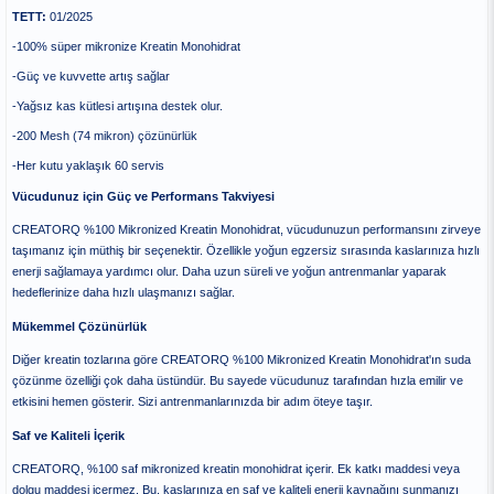
TETT:
01/2025
-100% süper mikronize Kreatin Monohidrat
-Güç ve kuvvette artış sağlar
-Yağsız kas kütlesi artışına destek olur.
-200 Mesh (74 mikron) çözünürlük
-Her kutu yaklaşık 60 servis
Vücudunuz için Güç ve Performans Takviyesi
CREATORQ %100 Mikronized Kreatin Monohidrat, vücudunuzun performansını zirveye
taşımanız için müthiş bir seçenektir. Özellikle yoğun egzersiz sırasında kaslarınıza hızlı
enerji sağlamaya yardımcı olur. Daha uzun süreli ve yoğun antrenmanlar yaparak
hedeflerinize daha hızlı ulaşmanızı sağlar.
Mükemmel Çözünürlük
Diğer kreatin tozlarına göre CREATORQ %100 Mikronized Kreatin Monohidrat'ın suda
çözünme özelliği çok daha üstündür. Bu sayede vücudunuz tarafından hızla emilir ve
etkisini hemen gösterir. Sizi antrenmanlarınızda bir adım öteye taşır.
Saf ve Kaliteli İçerik
CREATORQ, %100 saf mikronized kreatin monohidrat içerir. Ek katkı maddesi veya
dolgu maddesi içermez. Bu, kaslarınıza en saf ve kaliteli enerji kaynağını sunmanızı