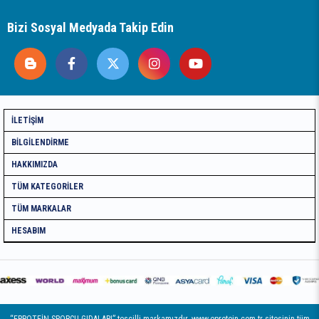
Bizi Sosyal Medyada Takip Edin
İLETIŞIM
BILGILENDIRME
HAKKIMIZDA
TÜM KATEGORILER
TÜM MARKALAR
HESABIM
“EPROTEİN SPORCU GIDALARI” tescilli markamızdır. www.eprotein.com.tr sitesinin tüm