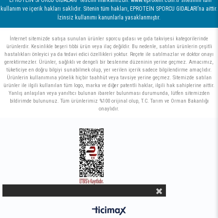
kullanım ve içerik hakları saklıdır. Sitenin tüm hakları, EPROTEİN SPORCU GIDALARI’na aittir.
İzinsiz kullanımı kanunlarla yasaklanmıştır.
İnternet sitemizde satışa sunulan ürünler sporcu gıdası ve gıda takviyesi kategorilerinde
ürünlerdir. Kesinlikle beşeri tıbbi ürün veya ilaç değildir. Bu nedenle, satılan ürünlerin çeşitli
hastalıkları önleyici ya da tedavi edici özellikleri yoktur. Reçete ile satılmazlar ve doktor onayı
gerektirmezler. Ürünler, sağlıklı ve dengeli bir beslenme düzeninin yerine geçmez. Amacımız,
tüketiciye en doğru bilgiyi sunabilmek olup, yer verilen içerik sadece bilgilendirme amaçlıdır.
Ürünlerin kullanımına yönelik hiçbir taahhüt veya tavsiye yerine geçmez. Sitemizde satılan
ürünler ile ilgili kullanılan tüm logo, marka ve diğer patentli haklar, ilgili hak sahiplerine aittir.
Yanlış anlaşılan veya yanıltıcı bulunan ibareler bulunması durumunda, lütfen sitemizden
bildirimde bulununuz. Tüm ürünlerimiz %100 orijinal olup, T.C. Tarım ve Orman Bakanlığı
onaylıdır.