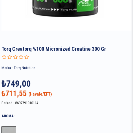
Torq Creatorq %100 Micronized Creatine 300 Gr
Marka
:
Torq Nutrition
₺749,00
₺711,55
Barkod
:
8697791010114
AROMA
: