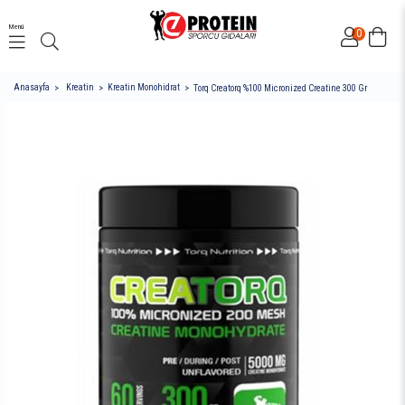
Menü
0
Anasayfa
Kreatin
Kreatin Monohidrat
Torq Creatorq %100 Micronized Creatine 300 Gr