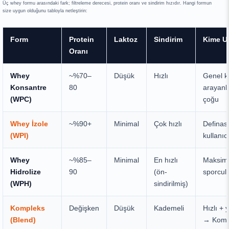
Üç whey formu arasındaki fark; filtreleme derecesi, protein oranı ve sindirim hızıdır. Hangi formun
size uygun olduğunu tabloyla netleştirin:
Form
Protein
Laktoz
Sindirim
Kime U
Oranı
Whey
~%70–
Düşük
Hızlı
Genel ka
Konsantre
80
arayanl
(WPC)
çoğu
Whey İzole
~%90+
Minimal
Çok hızlı
Definas
(WPI)
kullanıc
Whey
~%85–
Minimal
En hızlı
Maksimum
Hidrolize
90
(ön-
sporcul
(WPH)
sindirilmiş)
Kompleks
Değişken
Düşük
Kademeli
Hızlı + 
(Blend)
→ Kompl