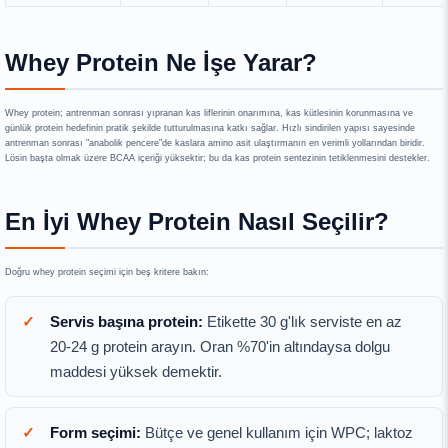
Whey Protein Ne İşe Yarar?
Whey protein; antrenman sonrası yıpranan kas liflerinin onarımına, kas kütlesinin korunmasına ve
günlük protein hedefinin pratik şekilde tutturulmasına katkı sağlar. Hızlı sindirilen yapısı sayesinde
antrenman sonrası "anabolik pencere"de kaslara amino asit ulaştırmanın en verimli yollarından biridir.
Lösin başta olmak üzere BCAA içeriği yüksektir; bu da kas protein sentezinin tetiklenmesini destekler.
En İyi Whey Protein Nasıl Seçilir?
Doğru whey protein seçimi için beş kritere bakın:
Servis başına protein:
Etikette 30 g'lık serviste en az
20-24 g protein arayın. Oran %70'in altındaysa dolgu
maddesi yüksek demektir.
Form seçimi:
Bütçe ve genel kullanım için WPC; laktoz