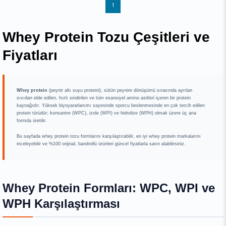
1
Whey Protein Tozu Çeşitleri ve
Fiyatları
Whey protein
(peynir altı suyu proteini), sütün peynire dönüşümü sırasında ayrılan
sıvıdan elde edilen, hızlı sindirilen ve tüm esansiyel amino asitleri içeren bir protein
kaynağıdır. Yüksek biyoyararlanımı sayesinde sporcu beslenmesinde en çok tercih edilen
protein türüdür; konsantre (WPC), izole (WPI) ve hidrolize (WPH) olmak üzere üç ana
formda üretilir.
Bu sayfada whey protein tozu formlarını karşılaştırabilir, en iyi whey protein markalarını
inceleyebilir ve %100 orijinal, bandrollü ürünleri güncel fiyatlarla satın alabilirsiniz.
Whey Protein Formları: WPC, WPI ve
WPH Karşılaştırması