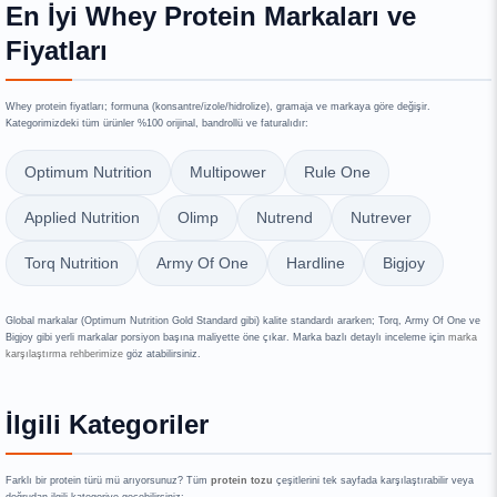
En İyi Whey Protein Markaları ve
Fiyatları
Whey protein fiyatları; formuna (konsantre/izole/hidrolize), gramaja ve markaya göre değişir.
Kategorimizdeki tüm ürünler %100 orijinal, bandrollü ve faturalıdır:
Optimum Nutrition
Multipower
Rule One
Applied Nutrition
Olimp
Nutrend
Nutrever
Torq Nutrition
Army Of One
Hardline
Bigjoy
Global markalar (Optimum Nutrition Gold Standard gibi) kalite standardı ararken; Torq, Army Of One ve
Bigjoy gibi yerli markalar porsiyon başına maliyette öne çıkar. Marka bazlı detaylı inceleme için
marka
karşılaştırma rehberimize
göz atabilirsiniz.
İlgili Kategoriler
Farklı bir protein türü mü arıyorsunuz? Tüm
protein tozu
çeşitlerini tek sayfada karşılaştırabilir veya