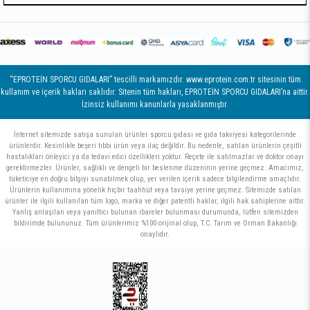
“EPROTEİN SPORCU GIDALARI” tescilli markamızdır. www.eprotein.com.tr sitesinin tüm
kullanım ve içerik hakları saklıdır. Sitenin tüm hakları, EPROTEİN SPORCU GIDALARI’na aittir.
İzinsiz kullanımı kanunlarla yasaklanmıştır.
İnternet sitemizde satışa sunulan ürünler sporcu gıdası ve gıda takviyesi kategorilerinde
ürünlerdir. Kesinlikle beşeri tıbbi ürün veya ilaç değildir. Bu nedenle, satılan ürünlerin çeşitli
hastalıkları önleyici ya da tedavi edici özellikleri yoktur. Reçete ile satılmazlar ve doktor onayı
gerektirmezler. Ürünler, sağlıklı ve dengeli bir beslenme düzeninin yerine geçmez. Amacımız,
tüketiciye en doğru bilgiyi sunabilmek olup, yer verilen içerik sadece bilgilendirme amaçlıdır.
Ürünlerin kullanımına yönelik hiçbir taahhüt veya tavsiye yerine geçmez. Sitemizde satılan
ürünler ile ilgili kullanılan tüm logo, marka ve diğer patentli haklar, ilgili hak sahiplerine aittir.
Yanlış anlaşılan veya yanıltıcı bulunan ibareler bulunması durumunda, lütfen sitemizden
bildirimde bulununuz. Tüm ürünlerimiz %100 orijinal olup, T.C. Tarım ve Orman Bakanlığı
onaylıdır.