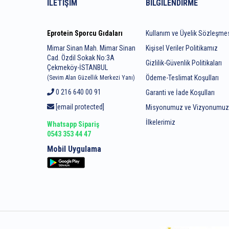
İLETIŞIM
BILGILENDIRME
Eprotein Sporcu Gıdaları
Kullanım ve Üyelik Sözleşme
Mimar Sinan Mah. Mimar Sinan
Kişisel Veriler Politikamız
Cad. Özdil Sokak No:3A
Gizlilik-Güvenlik Politikaları
Çekmeköy-İSTANBUL
Ödeme-Teslimat Koşulları
(Sevim Alan Güzellik Merkezi Yanı)
0 216 640 00 91
Garanti ve İade Koşulları
[email protected]
Misyonumuz ve Vizyonumu
İlkelerimiz
Whatsapp Sipariş
0543 353 44 47
Mobil Uygulama