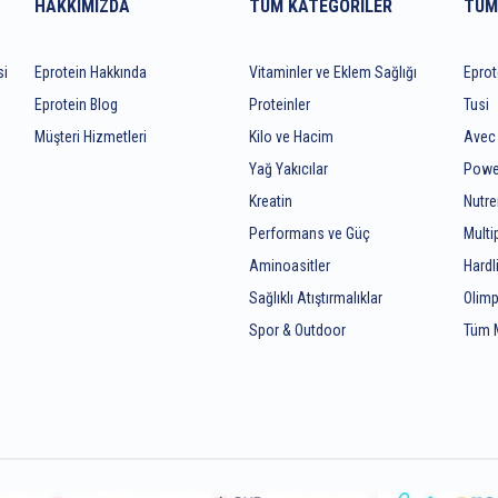
HAKKIMIZDA
TÜM KATEGORILER
TÜM
si
Eprotein Hakkında
Vitaminler ve Eklem Sağlığı
Eprot
Eprotein Blog
Proteinler
Tusi
Müşteri Hizmetleri
Kilo ve Hacim
Avec
Yağ Yakıcılar
Powe
Kreatin
Nutr
z
Performans ve Güç
Mult
Aminoasitler
Hardl
Sağlıklı Atıştırmalıklar
Olimp
Spor & Outdoor
Tüm 