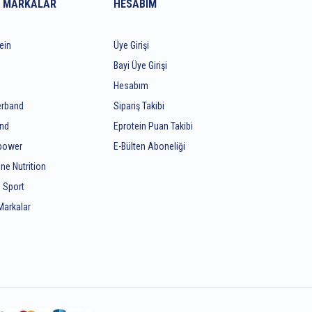
 MARKALAR
HESABIM
ein
Üye Girişi
Bayi Üye Girişi
Hesabım
rband
Sipariş Takibi
end
Eprotein Puan Takibi
ipower
E-Bülten Aboneliği
ine Nutrition
 Sport
Markalar