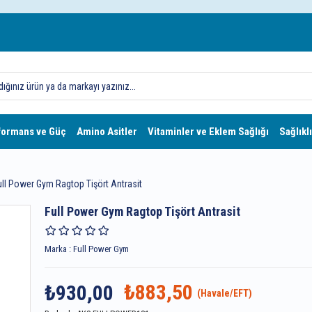
formans ve Güç
Amino Asitler
Vitaminler ve Eklem Sağlığı
Sağlıklı
ull Power Gym Ragtop Tişört Antrasit
Full Power Gym Ragtop Tişört Antrasit
Marka
:
Full Power Gym
₺883,50
₺930,00