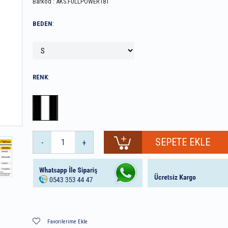
Barkod
:
AKS.FULLPOWER181
BEDEN
:
RENK
:
-
+
Favorilerime Ekle