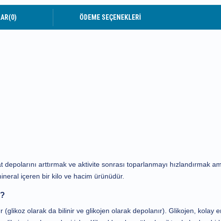
LAR
(0)
ÖDEME SEÇENEKLERI
at depolarını arttırmak ve aktivite sonrası toparlanmayı hızlandırmak a
neral içeren bir kilo ve hacim ürünüdür.
r?
glikoz olarak da bilinir ve glikojen olarak depolanır). Glikojen, kolay eri