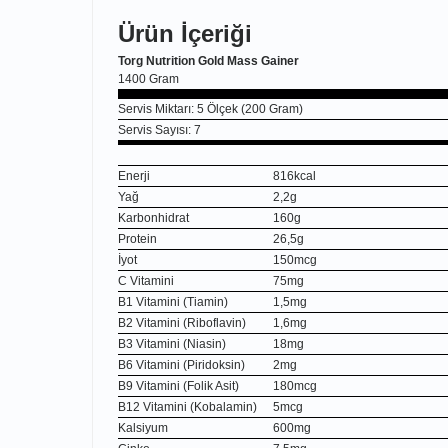
Ürün İçeriği
Torg Nutrition Gold Mass Gainer
1400 Gram
Servis Miktarı: 5 Ölçek (200 Gram)
Servis Sayısı: 7
Enerji
816kcal
Yağ
2,2g
Karbonhidrat
160g
Protein
26,5g
İyot
150mcg
C Vitamini
75mg
B1 Vitamini (Tiamin)
1,5mg
B2 Vitamini (Riboflavin)
1,6mg
B3 Vitamini (Niasin)
18mg
B6 Vitamini (Piridoksin)
2mg
B9 Vitamini (Folik Asit)
180mcg
B12 Vitamini (Kobalamin)
5mcg
Kalsiyum
600mg