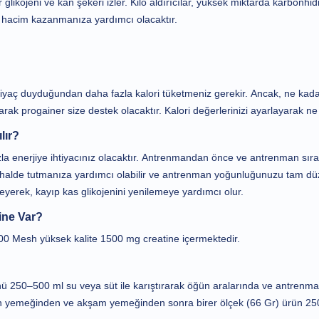
 glikojeni ve kan şekeri izler. Kilo aldırıcılar, yüksek miktarda karbonhid
 hacim kazanmanıza yardımcı olacaktır.
tiyaç duyduğundan daha fazla kalori tüketmeniz gerekir. Ancak, ne kadar
rak progainer size destek olacaktır. Kalori değerlerinizi ayarlayarak ne 
lır?
la enerjiye ihtiyacınız olacaktır. Antrenmandan önce ve antrenman sıra
ır halde tutmanıza yardımcı olabilir ve antrenman yoğunluğunuzu tam d
leyerek, kayıp kas glikojenini yenilemeye yardımcı olur.
ine Var?
00 Mesh yüksek kalite 1500 mg creatine içermektedir.
ü 250–500 ml su veya süt ile karıştırarak öğün aralarında ve antrenma
yemeğinden ve akşam yemeğinden sonra birer ölçek (66 Gr) ürün 250-500