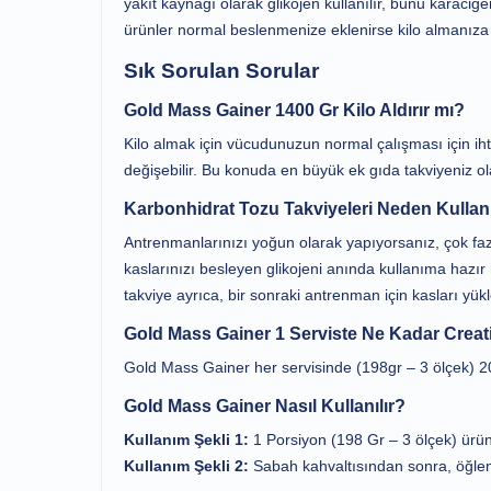
yakıt kaynağı olarak glikojen kullanılır, bunu karaciğer
ürünler normal beslenmenize eklenirse kilo almanıza
Sık Sorulan Sorular
Gold Mass Gainer 1400 Gr
Kilo Aldırır mı?
Kilo almak için vücudunuzun normal çalışması için ih
değişebilir. Bu konuda en büyük ek gıda takviyeniz ola
Karbonhidrat Tozu Takviyeleri Neden Kullanı
Antrenmanlarınızı yoğun olarak yapıyorsanız, çok faz
kaslarınızı besleyen glikojeni anında kullanıma haz
takviye ayrıca, bir sonraki antrenman için kasları yük
Gold Mass Gainer 1 Serviste Ne Kadar Creat
Gold Mass Gainer her servisinde (198gr – 3 ölçek) 2
Gold Mass Gainer Nasıl Kullanılır?
Kullanım Şekli 1:
1 Porsiyon (198 Gr – 3 ölçek) ürün
Kullanım Şekli 2:
Sabah kahvaltısından sonra, öğlen 