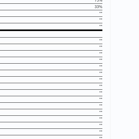
75%
33%
**
**
**
**
**
**
**
**
**
**
**
**
**
**
**
**
**
**
**