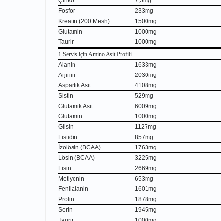
Çinko
7,5mg
Fosfor
233mg
Kreatin (200 Mesh)
1500mg
Glutamin
1000mg
Taurin
1000mg
1 Servis için Amino Asit Profili
Alanin
1633mg
Arjinin
2030mg
Aspartik Asit
4108mg
Sistin
529mg
Glutamik Asit
6009mg
Glutamin
1000mg
Glisin
1127mg
Listidin
857mg
İzolösin (BCAA)
1763mg
Lösin (BCAA)
3225mg
Lisin
2669mg
Metiyonin
653mg
Fenilalanin
1601mg
Prolin
1878mg
Serin
1945mg
Taurin
1000mg