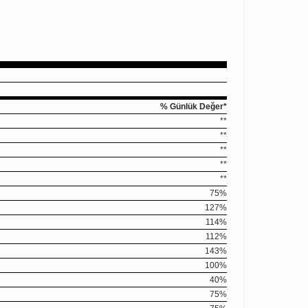
% Günlük Değer*
**
**
**
**
**
75%
127%
114%
112%
143%
100%
40%
75%