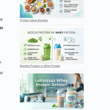
ne
Protein İçeren Besinler
in
k
Bezelye Proteini vs Whey Protein
ir