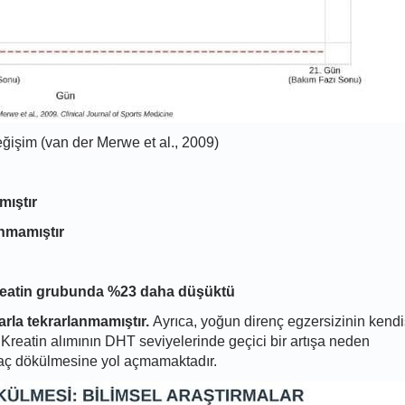
eğişim (van der Merwe et al., 2009)
mıştır
unmamıştır
kreatin grubunda %23 daha düşüktü
rla tekrarlanmamıştır.
Ayrıca, yoğun direnç egzersizinin kendi
 Kreatin alımının DHT seviyelerinde geçici bir artışa neden
aç dökülmesine yol açmamaktadır.