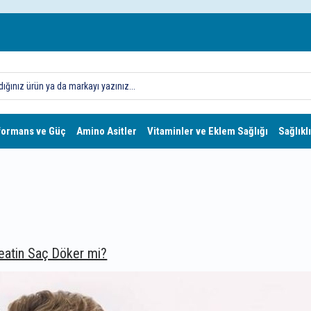
formans ve Güç
Amino Asitler
Vitaminler ve Eklem Sağlığı
Sağlıklı
eatin Saç Döker mi?