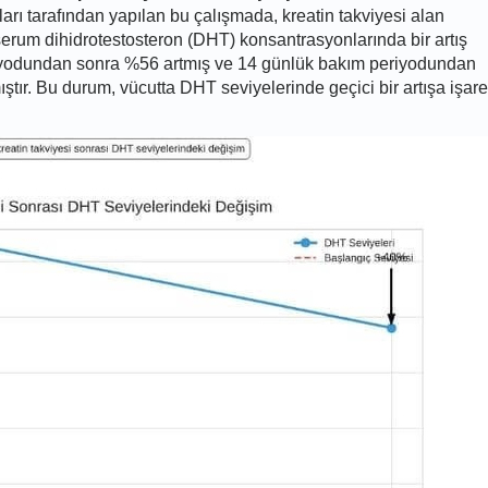
ı tarafından yapılan bu çalışmada, kreatin takviyesi alan
serum dihidrotestosteron (DHT) konsantrasyonlarında bir artış
iyodundan sonra %56 artmış ve 14 günlük bakım periyodundan
tır. Bu durum, vücutta DHT seviyelerinde geçici bir artışa işare