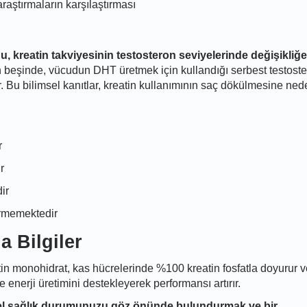
aştırmaların karşılaştırması
u, kreatin takviyesinin testosteron seviyelerinde değişikliğe
 beşinde, vücudun DHT üretmek için kullandığı serbest testost
. Bu bilimsel kanıtlar, kreatin kullanımının saç dökülmesine ned
r
r
ir
rmemektedir
a Bilgiler
in monohidrat, kas hücrelerinde %100 kreatin fosfatla doyurur v
e enerji üretimini destekleyerek performansı artırır.
sel sağlık durumunuzu göz önünde bulundurmak ve bir