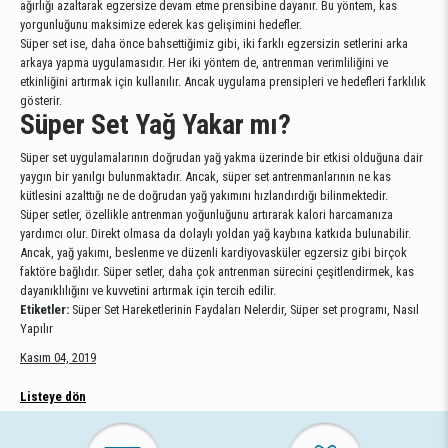
ağırlığı azaltarak egzersize devam etme prensibine dayanır. Bu yöntem, kas
yorgunluğunu maksimize ederek kas gelişimini hedefler.
Süper set ise, daha önce bahsettiğimiz gibi, iki farklı egzersizin setlerini arka
arkaya yapma uygulamasıdır. Her iki yöntem de, antrenman verimliliğini ve
etkinliğini artırmak için kullanılır. Ancak uygulama prensipleri ve hedefleri farklılık
gösterir.
Süper Set Yağ Yakar mı?
Süper set uygulamalarının doğrudan yağ yakma üzerinde bir etkisi olduğuna dair
yaygın bir yanılgı bulunmaktadır. Ancak, süper set antrenmanlarının ne kas
kütlesini azalttığı ne de doğrudan yağ yakımını hızlandırdığı bilinmektedir.
Süper setler, özellikle antrenman yoğunluğunu artırarak kalori harcamanıza
yardımcı olur. Direkt olmasa da dolaylı yoldan yağ kaybına katkıda bulunabilir.
Ancak, yağ yakımı, beslenme ve düzenli kardiyovasküler egzersiz gibi birçok
faktöre bağlıdır. Süper setler, daha çok antrenman sürecini çeşitlendirmek, kas
dayanıklılığını ve kuvvetini artırmak için tercih edilir.
Etiketler:
Süper Set Hareketlerinin Faydaları Nelerdir, Süper set programı, Nasıl
Yapılır
Kasım 04, 2019
Listeye dön