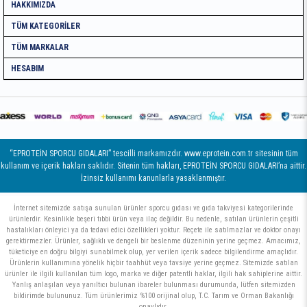
HAKKIMIZDA
TÜM KATEGORILER
TÜM MARKALAR
HESABIM
“EPROTEİN SPORCU GIDALARI” tescilli markamızdır. www.eprotein.com.tr sitesinin tüm
kullanım ve içerik hakları saklıdır. Sitenin tüm hakları, EPROTEİN SPORCU GIDALARI’na aittir.
İzinsiz kullanımı kanunlarla yasaklanmıştır.
İnternet sitemizde satışa sunulan ürünler sporcu gıdası ve gıda takviyesi kategorilerinde
ürünlerdir. Kesinlikle beşeri tıbbi ürün veya ilaç değildir. Bu nedenle, satılan ürünlerin çeşitli
hastalıkları önleyici ya da tedavi edici özellikleri yoktur. Reçete ile satılmazlar ve doktor onayı
gerektirmezler. Ürünler, sağlıklı ve dengeli bir beslenme düzeninin yerine geçmez. Amacımız,
tüketiciye en doğru bilgiyi sunabilmek olup, yer verilen içerik sadece bilgilendirme amaçlıdır.
Ürünlerin kullanımına yönelik hiçbir taahhüt veya tavsiye yerine geçmez. Sitemizde satılan
ürünler ile ilgili kullanılan tüm logo, marka ve diğer patentli haklar, ilgili hak sahiplerine aittir.
Yanlış anlaşılan veya yanıltıcı bulunan ibareler bulunması durumunda, lütfen sitemizden
bildirimde bulununuz. Tüm ürünlerimiz %100 orijinal olup, T.C. Tarım ve Orman Bakanlığı
onaylıdır.