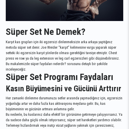
Süper Set Ne Demek?
Karşıt kas grupları için iki egzersizi dinlenmeksizin arka arkaya yaptığınız
metoda süper set denir. Joe Weider “karşıt” kelimesine vurgu yaparak süper
setteki iki egzersizin karşıt yönlerde olması gerektiğini tavsiye etmiştir. Chest
press ve row ya da leg extension ve leg curl egzersizleri gibi düşünebilirsiniz.
Bu makalemizde süper faydaları nelerdir? sorusunu detaylı bir şekilde
inceleyeceğiz.
Süper Set Programı Faydaları
Kasın Büyümesini ve Gücünü Arttırır
Her zamanki dinlenme durumunuzu setler arasında yapmadığınız için, egzersizin
yoğunluğu artar ve daha fazla kas aktivasyonu meydana gelir. Bu, kas
büyümesinin ve gücünün artması anlamına gelir.
Bu nedenle, bu kaslarınız daha efektif bir görünüme getirmeye çalışıyorsanız. Ya
da sadece daha güçlü olmak istiyorsanız, süper set hareketleri yardımcı olabilir.
Terlemeyi hızlandırmak veya inatçı vücut yağlarını yakmak için çaresizseniz,