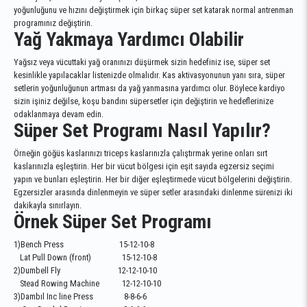
yoğunluğunu ve hızını değiştirmek için birkaç süper set katarak normal antrenman
programınız değiştirin.
Yağ Yakmaya Yardımcı Olabilir
Yağsız veya vücuttaki yağ oranınızı düşürmek sizin hedefiniz ise, süper set
kesinlikle yapılacaklar listenizde olmalıdır. Kas aktivasyonunun yanı sıra, süper
setlerin yoğunluğunun artması da yağ yanmasına yardımcı olur. Böylece kardiyo
sizin işiniz değilse, koşu bandını süpersetler için değiştirin ve hedeflerinize
odaklanmaya devam edin.
Süper Set Programı Nasıl Yapılır?
Örneğin göğüs kaslarınızı triceps kaslarınızla çalıştırmak yerine onları sırt
kaslarınızla eşleştirin. Her bir vücut bölgesi için eşit sayıda egzersiz seçimi
yapın ve bunları eşleştirin. Her bir diğer eşleştirmede vücut bölgelerini değiştirin.
Egzersizler arasında dinlenmeyin ve süper setler arasındaki dinlenme sürenizi iki
dakikayla sınırlayın.
Örnek Süper Set Programı
1)Bench Press 15-12-10-8
Lat Pull Down (front) 15-12-10-8
2)Dumbell Fly 12-12-10-10
Stead Rowing Machine 12-12-10-10
3)Dambıl Inc line Press 8-8-6-6