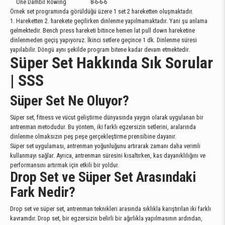
One Dambıl Rowing 8-6-6-6
Örnek set programında görüldüğü üzere 1 set 2 hareketten oluşmaktadır.
1. Hareketten 2. harekete geçilirken dinlenme yapılmamaktadır. Yani şu anlama
gelmektedir. Bench press hareketi bitince hemen lat pull down hareketine
dinlenmeden geçiş yapıyoruz. İkinci setlere geçince 1 dk. Dinlenme süresi
yapılabilir. Döngü aynı şekilde program bitene kadar devam etmektedir.
Süper Set Hakkında Sık Sorular
| SSS
Süper Set Ne Oluyor?
Süper set, fitness ve vücut geliştirme dünyasında yaygın olarak uygulanan bir
antrenman metodudur. Bu yöntem, iki farklı egzersizin setlerini, aralarında
dinlenme olmaksızın peş peşe gerçekleştirme prensibine dayanır.
Süper set uygulaması, antrenman yoğunluğunu artırarak zamanı daha verimli
kullanmayı sağlar. Ayrıca, antrenman süresini kısaltırken, kas dayanıklılığını ve
performansını artırmak için etkili bir yoldur.
Drop Set ve Süper Set Arasındaki
Fark Nedir?
Drop set ve süper set, antrenman teknikleri arasında sıklıkla karıştırılan iki farklı
kavramdır. Drop set, bir egzersizin belirli bir ağırlıkla yapılmasının ardından,