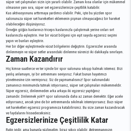
süper set çalışmaları sizin için yararlı olabilir. Zamanı kısa olanlar için mükemmel
olmasının yanı sıra, süper set egzersizlerinize çeşitlilik katabilir.
Kas aktivasyonunu arttırmaya yardımcı olabilir. Peki, işte bu yüzden spor
salonunuza süper set hareketleri eklemenin pişman olmayacağınız bir hareket
olabileceğini düşünüyoruz.
Örneğin göğüs kaslarınızı triceps kaslarınızla çalıştırmak yerine onları sırt
kaslarınızla eşleştirin. Her bir vücut bölgesi için eşit sayıda egzersiz seçimi
yapın ve bunları eşleştirin.
Her bir diğer eşleştirmede vücut bölgelerini değiştirin. Egzersizler arasında
dinlenmeyin ve süper setler arasındaki dinlenme sürenizi iki dakikayla sınırlayın.
Zaman Kazandırır
Hiç kimse saatlerce ve ter içinde bir spor salonuna sıkışıp kalmak istemez. Bizi
yanlış anlamayın, iyi bir antrenmanı seviyoruz. Fakat bunun hayatımızı
yönetmesine izin vermiyoruz. Siz de yapmamalısınız! Spor salonundaki
zamanınızı minimumda tutmak istiyorsanız, süper set çalışmaları mükemmeldir.
Süper egzersiz, dinlenmeden arka arkaya iki egzersiz yaptığınız
zamandır. Dinlenmek yok!!! spor salonunda daha az zaman demektir. Eğer acele
ediyorsanız, ancak yine de bir antrenmanda sıkılmak istemiyorsanız. Bazı süper
set hareketleri egzersiz programınıza katabilirsiniz. Bu size zaman kazandıracak
ve faydalarını hissedeceksiniz.
Egzersizlerinize Çeşitlilik Katar
Rutin iyidir, ama bununla yüzleşelim, biraz sıkıcı olabilir. Antrenmanınızın