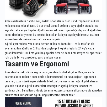
Avec ayarlanabilir dambıl seti, evdeki spor alanınızı en üst düzeyde verimlilikle
kullanmanıza olanak tanır. Geleneksel dambıl setlerine veya ağırlık standlarına
kıyasla daha az yer kaplar. Ağırlıklarınızı artırmanız gerektiğinde, sabit ağırlıklara
sahip dambıllar yerine, bu setteki dambılları kolayca ayarlayabilirsiniz. Bu, hem
zaman hem de mekan tasarrufu anlamına gelir.
Ağırlık ayar mekanizması son derece kullanıcı dostudur. Her iki taraftan da
ayarlanabilen ağırlıklar, 2,5 kg'dan başlayıp 1 kg'lık artışlarla 24 kg'a kadar
çıkabilmektedir. Bu, hem yeni başlayanlar hem de daha ileri seviyedeki sporcular
için geniş bir yelpazede egzersiz imkanı sunar.
Tasarım ve Ergonomi
Avec dambıl seti, stil ve ergonomi açısından da dikkat çeker. Kauçuk kaplı
kavrama kolu, terleme esnasında bile mükemmel bir tutuş sağlar. Ergonomik
tasarımı, uzun süreli egzersizlerde bile konforunuzu artırır. Ağırlık plakalarının
yanında bulunan ağırlık numaraları, istediğiniz ağırlığı kolayca seçmenize
yardımcı olur. Bu kullanıcı dostu tasarım, egzersiz rutininizi kesintiye uğratmadan
hızlı ve etkili bir şekilde ağırlık değiştirmenize olanak tanır.