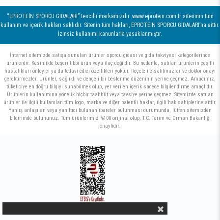
“EPROTEİN SPORCU GIDALARI” tescilli markamızdır. www.eprotein.com.tr sitesinin tüm
kullanım ve içerik hakları saklıdır. Sitenin tüm hakları, EPROTEİN SPORCU GIDALARI’na aittir.
İzinsiz kullanımı kanunlarla yasaklanmıştır.
İnternet sitemizde satışa sunulan ürünler sporcu gıdası ve gıda takviyesi kategorilerinde
ürünlerdir. Kesinlikle beşeri tıbbi ürün veya ilaç değildir. Bu nedenle, satılan ürünlerin çeşitli
hastalıkları önleyici ya da tedavi edici özellikleri yoktur. Reçete ile satılmazlar ve doktor onayı
gerektirmezler. Ürünler, sağlıklı ve dengeli bir beslenme düzeninin yerine geçmez. Amacımız,
tüketiciye en doğru bilgiyi sunabilmek olup, yer verilen içerik sadece bilgilendirme amaçlıdır.
Ürünlerin kullanımına yönelik hiçbir taahhüt veya tavsiye yerine geçmez. Sitemizde satılan
ürünler ile ilgili kullanılan tüm logo, marka ve diğer patentli haklar, ilgili hak sahiplerine aittir.
Yanlış anlaşılan veya yanıltıcı bulunan ibareler bulunması durumunda, lütfen sitemizden
bildirimde bulununuz. Tüm ürünlerimiz %100 orijinal olup, T.C. Tarım ve Orman Bakanlığı
onaylıdır.