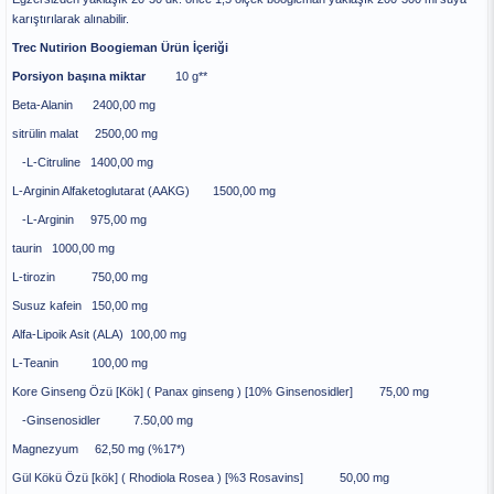
karıştırılarak alınabilir.
Trec Nutirion Boogieman Ürün İçeriği
Porsiyon başına miktar
10 g**
Beta-Alanin 2400,00 mg
sitrülin malat 2500,00 mg
-L-Citruline 1400,00 mg
L-Arginin Alfaketoglutarat (AAKG) 1500,00 mg
-L-Arginin 975,00 mg
taurin 1000,00 mg
L-tirozin 750,00 mg
Susuz kafein 150,00 mg
Alfa-Lipoik Asit (ALA) 100,00 mg
L-Teanin 100,00 mg
Kore Ginseng Özü [Kök] ( Panax ginseng ) [10% Ginsenosidler] 75,00 mg
-Ginsenosidler 7.50,00 mg
Magnezyum 62,50 mg (%17*)
Gül Kökü Özü [kök] ( Rhodiola Rosea ) [%3 Rosavins] 50,00 mg