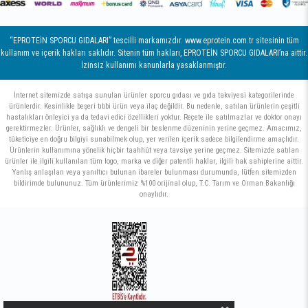
“EPROTEİN SPORCU GIDALARI” tescilli markamızdır. www.eprotein.com.tr sitesinin tüm
kullanım ve içerik hakları saklıdır. Sitenin tüm hakları, EPROTEİN SPORCU GIDALARI’na aittir.
İzinsiz kullanımı kanunlarla yasaklanmıştır.
İnternet sitemizde satışa sunulan ürünler sporcu gıdası ve gıda takviyesi kategorilerinde
ürünlerdir. Kesinlikle beşeri tıbbi ürün veya ilaç değildir. Bu nedenle, satılan ürünlerin çeşitli
hastalıkları önleyici ya da tedavi edici özellikleri yoktur. Reçete ile satılmazlar ve doktor onayı
gerektirmezler. Ürünler, sağlıklı ve dengeli bir beslenme düzeninin yerine geçmez. Amacımız,
tüketiciye en doğru bilgiyi sunabilmek olup, yer verilen içerik sadece bilgilendirme amaçlıdır.
Ürünlerin kullanımına yönelik hiçbir taahhüt veya tavsiye yerine geçmez. Sitemizde satılan
ürünler ile ilgili kullanılan tüm logo, marka ve diğer patentli haklar, ilgili hak sahiplerine aittir.
Yanlış anlaşılan veya yanıltıcı bulunan ibareler bulunması durumunda, lütfen sitemizden
bildirimde bulununuz. Tüm ürünlerimiz %100 orijinal olup, T.C. Tarım ve Orman Bakanlığı
onaylıdır.