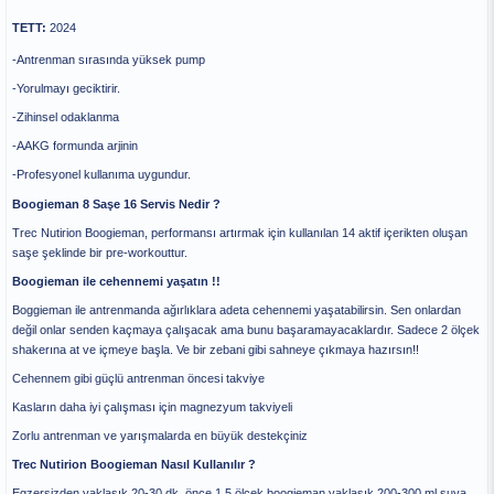
TETT:
2024
-Antrenman sırasında yüksek pump
-Yorulmayı geciktirir.
-Zihinsel odaklanma
-AAKG formunda arjinin
-Profesyonel kullanıma uygundur.
Boogieman 8 Saşe 16 Servis Nedir ?
Trec Nutirion Boogieman, performansı artırmak için kullanılan 14 aktif içerikten oluşan
saşe şeklinde bir pre-workouttur.
Boogieman ile cehennemi yaşatın !!
Boggieman ile antrenmanda ağırlıklara adeta cehennemi yaşatabilirsin. Sen onlardan
değil onlar senden kaçmaya çalışacak ama bunu başaramayacaklardır. Sadece 2 ölçek
shakerına at ve içmeye başla. Ve bir zebani gibi sahneye çıkmaya hazırsın!!
Cehennem gibi güçlü antrenman öncesi takviye
Kasların daha iyi çalışması için magnezyum takviyeli
Zorlu antrenman ve yarışmalarda en büyük destekçiniz
Trec Nutirion Boogieman Nasıl Kullanılır ?
Egzersizden yaklaşık 20-30 dk. önce 1,5 ölçek boogieman yaklaşık 200-300 ml suya