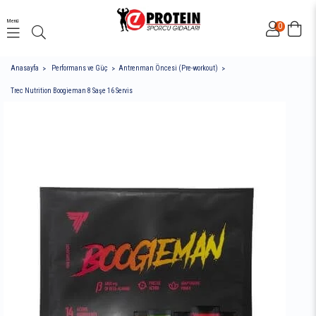
Menü
0
Anasayfa
Performans ve Güç
Antrenman Öncesi (Pre-workout)
Trec Nutrition Boogieman 8 Saşe 16 Servis