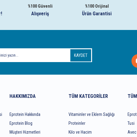
%100 Güvenli
%100 Orijinal
r!
Alışveriş
Ürün Garantisi
KAYDET
HAKKIMIZDA
TÜM KATEGORILER
TÜM
si
Eprotein Hakkında
Vitaminler ve Eklem Sağlığı
Eprot
Eprotein Blog
Proteinler
Tusi
Müşteri Hizmetleri
Kilo ve Hacim
Avec