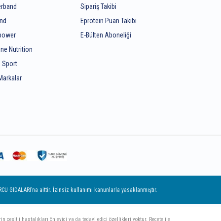
rband
Sipariş Takibi
end
Eprotein Puan Takibi
ipower
E-Bülten Aboneliği
ine Nutrition
 Sport
Markalar
 GIDALARI’na aittir. İzinsiz kullanımı kanunlarla yasaklanmıştır.
çeşitli hastalıkları önleyici ya da tedavi edici özellikleri yoktur. Reçete ile