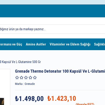
formans ve Güç
Amino Asitler
Vitaminler ve Eklem Sağlığı
Sağlıklı
 Kapsül Ve L-Glutamine 500 Gr
Grenade Thermo Detonator 100 Kapsül Ve L-Glutami
Marka
:
Grenade
₺1.423,10
₺1.498,00