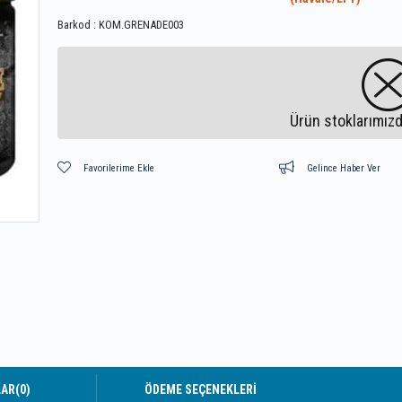
Barkod
:
KOM.GRENADE003
Ürün stoklarımızd
Favorilerime Ekle
Gelince Haber Ver
LAR
(0)
ÖDEME SEÇENEKLERI