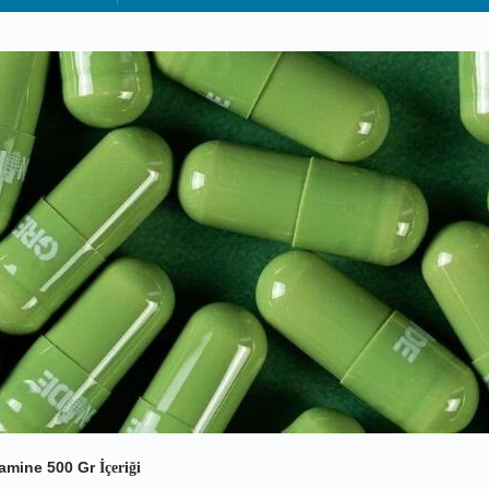
amine 500 Gr
İçeriği