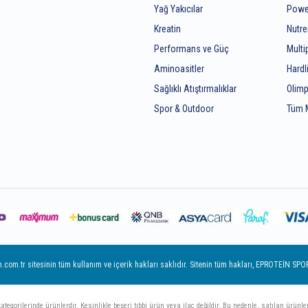
Yağ Yakıcılar
Powe
Kreatin
Nutr
z
Performans ve Güç
Mult
Aminoasitler
Hardl
Sağlıklı Atıştırmalıklar
Olimp
Spor & Outdoor
Tüm 
m.tr sitesinin tüm kullanım ve içerik hakları saklıdır. Sitenin tüm hakları, EPROTEİN SPORCU
gorilerinde ürünlerdir. Kesinlikle beşeri tıbbi ürün veya ilaç değildir. Bu nedenle, satılan ürünlerin 