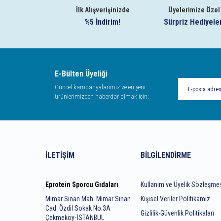
İlk Alışverişinizde
Üyelerimize Özel
%5 İndirim!
Sürpriz Hediyele
E-Bülten Üyeliği
Güncel kampanyalarımız ve en yeni
ürünlerimizden haberdar olmak için;
İLETIŞIM
BILGILENDIRME
Eprotein Sporcu Gıdaları
Kullanım ve Üyelik Sözleşme
Mimar Sinan Mah. Mimar Sinan
Kişisel Veriler Politikamız
Cad. Özdil Sokak No:3A
Gizlilik-Güvenlik Politikaları
Çekmeköy-İSTANBUL