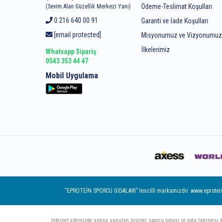
Ödeme-Teslimat Koşulları
(Sevim Alan Güzellik Merkezi Yanı)
0 216 640 00 91
Garanti ve İade Koşulları
[email protected]
Misyonumuz ve Vizyonumu
İlkelerimiz
Whatsapp Sipariş
0543 353 44 47
Mobil Uygulama
“EPROTEİN SPORCU GIDALARI” tescilli markamızdır. www.eprotein.co
İnternet sitemizde satışa sunulan ürünler sporcu gıdası ve gıda takviyesi kate