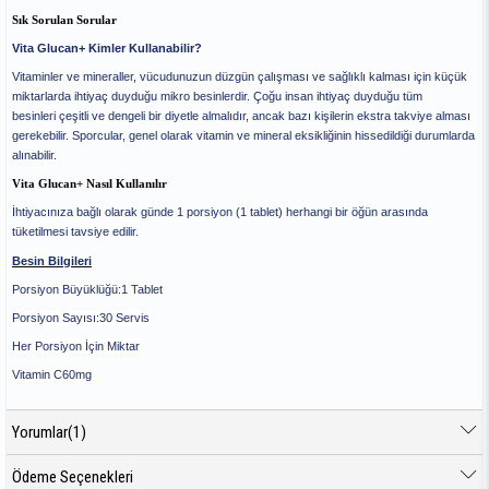
Sık Sorulan Sorular
Vita Glucan+ Kimler Kullanabilir?
Vitaminler ve mineraller, vücudunuzun düzgün çalışması ve sağlıklı kalması için küçük
miktarlarda ihtiyaç duyduğu mikro besinlerdir. Çoğu insan ihtiyaç duyduğu tüm
besinleri çeşitli ve dengeli bir diyetle almalıdır, ancak bazı kişilerin ekstra takviye alması
gerekebilir. Sporcular, genel olarak vitamin ve mineral eksikliğinin hissedildiği durumlarda
alınabilir.
Vita Glucan+ Nasıl Kullanılır
İhtiyacınıza bağlı olarak günde 1 porsiyon (1 tablet) herhangi bir öğün arasında
tüketilmesi tavsiye edilir.
Besin Bilgileri
Porsiyon Büyüklüğü:1 Tablet
Porsiyon Sayısı:30 Servis
Her Porsiyon İçin Miktar
Vitamin C60mg
Yorumlar
(1)
Ödeme Seçenekleri