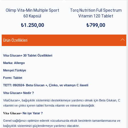
Olimp Vita-Min Multiple Sport
Torq Nutrition Full Spectrum
60 Kapsül
Vitamin 120 Tablet
₺1.250,00
₺799,00
Ürün Özellikleri
Vita Glucan+ 30 Tablet Özellikleri
Marka: Allergo
Menşei:Türkiye
Form: Tablet
TETT: 09/2024- Beta Glucan +, Çinko, ve vitamşn C ilaveli
Vita Glucan+ Nedir ?
VitaGlucan+, bağışıklık sisteminizi desteklemeye yardımcı olmak için Beta Glukan, C
vitamini ve çinko içeren tablet formda vitamin ve mineral desteğidir.
Vita Glucan+
Ne işe Yarar ?
Genel sağlığınızı optimize ederek vücudunuzda eksik besinlerin tamamlanmasına ve
bağışıklık sisteminizi güçlendirmeye yardımcı olacaktır.