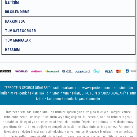
İLETIŞIM
BILGILENDIRME
HAKKIMIZDA
TÜM KATEGORILER
TÜM MARKALAR
HESABIM
“EPROTEİN SPORCU GIDALARI” tescilli markamızdır. www.eprotein.com.tr sitesinin tüm
kullanım ve içerik hakları saklıdır. Sitenin tüm hakları, EPROTEİN SPORCU GIDALARI’na aittir.
İzinsiz kullanımı kanunlarla yasaklanmıştır.
İnternet sitemizde satışa sunulan ürünler sporcu gıdası ve gıda takviyesi kategorilerinde
ürünlerdir. Kesinlikle beşeri tıbbi ürün veya ilaç değildir. Bu nedenle, satılan ürünlerin çeşitli
hastalıkları önleyici ya da tedavi edici özellikleri yoktur. Reçete ile satılmazlar ve doktor onayı
gerektirmezler. Ürünler, sağlıklı ve dengeli bir beslenme düzeninin yerine geçmez. Amacımız,
tüketiciye en doğru bilgiyi sunabilmek olup, yer verilen içerik sadece bilgilendirme amaçlıdır.
Ürünlerin kullanımına yönelik hiçbir taahhüt veya tavsiye yerine geçmez. Sitemizde satılan