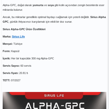
Alpha-GPC, doğal olarak
yumurta
ve
soya
gibi kolin açısından zengin besinlerde eser
miktarda bulunur.
Ancak, bu miktarlar genellikle optimal faydayı sağlamak için yeterli değildir.
Sirius Alpha
GPC
, günlük ihtiyacınızı karşılamak için etkili bir doz sunar.
Sirius Alpha-GPC Ürün Özellikleri
Marka:
Sirius Life
Menşei:
Türkiye
Form:
Kapsül
İçerik:
Her bir kapsülde 300 mg Alpha-GPC
Servis Sayısı:
60 servis
Servis fiyatı:
20.81 ₺
TETT:
07/2027