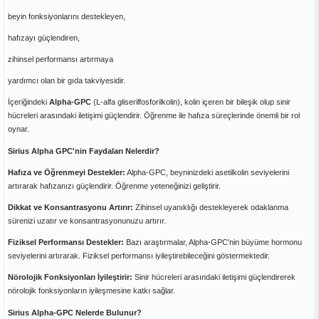
beyin fonksiyonlarını destekleyen,
hafızayı güçlendiren,
zihinsel performansı artırmaya
yardımcı olan bir gıda takviyesidir.
İçeriğindeki
Alpha-GPC
(L-alfa gliserilfosforilkolin), kolin içeren bir bileşik olup sinir
hücreleri arasındaki iletişimi güçlendirir. Öğrenme ile hafıza süreçlerinde önemli bir rol
oynar.
Sirius Alpha GPC'nin Faydaları Nelerdir?
Hafıza ve Öğrenmeyi Destekler:
Alpha-GPC, beyninizdeki asetilkolin seviyelerini
artırarak hafızanızı güçlendirir. Öğrenme yeteneğinizi geliştirir.
Dikkat ve Konsantrasyonu Artırır:
Zihinsel uyanıklığı destekleyerek odaklanma
sürenizi uzatır ve konsantrasyonunuzu artırır.
Fiziksel Performansı Destekler:
Bazı araştırmalar, Alpha-GPC'nin büyüme hormonu
seviyelerini artırarak. Fiziksel performansı iyileştirebileceğini göstermektedir.
Nörolojik Fonksiyonları İyileştirir:
Sinir hücreleri arasındaki iletişimi güçlendirerek
nörolojik fonksiyonların iyileşmesine katkı sağlar.
Sirius Alpha-GPC Nelerde Bulunur?