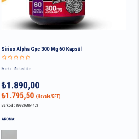
Sirius Alpha Gpc 300 Mg 60 Kapsül
Marka
:
Sirius Life
₺1.890,00
₺1.795,50
Barkod
:
899936864453
AROMA
: