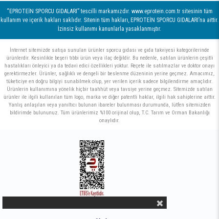
“EPROTEİN SPORCU GIDALARI” tescilli markamızdır. www.eprotein.com.tr sitesinin tüm
kullanım ve içerik hakları saklıdır. Sitenin tüm hakları, EPROTEİN SPORCU GIDALARI’na aittir.
İzinsiz kullanımı kanunlarla yasaklanmıştır.
İnternet sitemizde satışa sunulan ürünler sporcu gıdası ve gıda takviyesi kategorilerinde
ürünlerdir. Kesinlikle beşeri tıbbi ürün veya ilaç değildir. Bu nedenle, satılan ürünlerin çeşitli
hastalıkları önleyici ya da tedavi edici özellikleri yoktur. Reçete ile satılmazlar ve doktor onayı
gerektirmezler. Ürünler, sağlıklı ve dengeli bir beslenme düzeninin yerine geçmez. Amacımız,
tüketiciye en doğru bilgiyi sunabilmek olup, yer verilen içerik sadece bilgilendirme amaçlıdır.
Ürünlerin kullanımına yönelik hiçbir taahhüt veya tavsiye yerine geçmez. Sitemizde satılan
ürünler ile ilgili kullanılan tüm logo, marka ve diğer patentli haklar, ilgili hak sahiplerine aittir.
Yanlış anlaşılan veya yanıltıcı bulunan ibareler bulunması durumunda, lütfen sitemizden
bildirimde bulununuz. Tüm ürünlerimiz %100 orijinal olup, T.C. Tarım ve Orman Bakanlığı
onaylıdır.