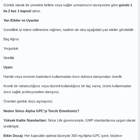
Günlük olarak bir yemekle birlikte veya sağlık uzmanınızın tavsiyesine göre
günde 1
ila 2 kez 1 kapsül
alınız.
Yan Etkiler ve Uyarılar
Genellikle iyi tolere edilmesine rağmen, nadiren de olsa aşağıdaki yan etkiler görülebilir:
Baş Ağrısı
Yorgunluk
Sinirlilik
Uyarı:
Hamile veya emziren kadınların kullanmadan önce doktora danışmaları önerilir.
Kronik bir rahatsızlığınız veya düzenli kullandığınız bir ilaç varsa, ürünü kullanmadan
önce sağlık profesyoneline danışınız.
Önerilen günlük dozu aşmayınız.
Neden Sirius Alpha GPC'yi Tercih Etmelisiniz?
Yüksek Kalite Standartları:
Sirius Life güvencesiyle, GMP standartlarına uygun olarak
üretilmiştir.
Etkin Dozaj:
Her kapsülde optimal düzeyde 300 mg Alpha-GPC içerir, böylece