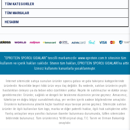
TÜM KATEGORILER
TÜM MARKALAR
HESABIM
“EPROTEİN SPORCU GIDALARI” tescilli markamızdır. www.eprotein.com.tr sitesinin tüm
kullanım ve içerik hakları saklıdır. Sitenin tüm hakları, EPROTEİN SPORCU GIDALARI’na aittir.
İzinsiz kullanımı kanunlarla yasaklanmıştır.
İnternet sitemizde satışa sunulan ürünler sporcu gıdası ve gıda takviyesi kategorilerinde
ürünlerdir. Kesinlikle beşeri tıbbi ürün veya ilaç değildir. Bu nedenle, satılan ürünlerin çeşitli
hastalıkları önleyici ya da tedavi edici özellikleri yoktur. Reçete ile satılmazlar ve doktor onayı
gerektirmezler. Ürünler, sağlıklı ve dengeli bir beslenme düzeninin yerine geçmez. Amacımız,
tüketiciye en doğru bilgiyi sunabilmek olup, yer verilen içerik sadece bilgilendirme amaçlıdır.
Ürünlerin kullanımına yönelik hiçbir taahhüt veya tavsiye yerine geçmez. Sitemizde satılan
ürünler ile ilgili kullanılan tüm logo, marka ve diğer patentli haklar, ilgili hak sahiplerine aittir.
Yanlış anlaşılan veya yanıltıcı bulunan ibareler bulunması durumunda, lütfen sitemizden
bildirimde bulununuz. Tüm ürünlerimiz %100 orijinal olup, T.C. Tarım ve Orman Bakanlığı
onaylıdır.