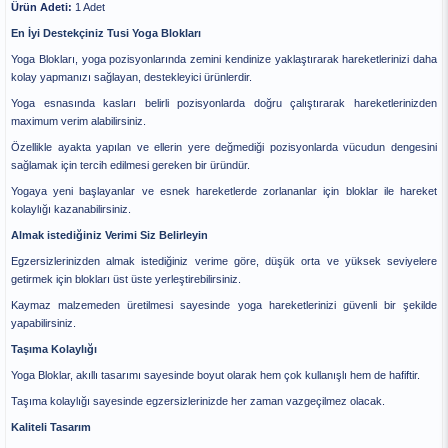
Ürün Adeti:
1 Adet
En İyi Destekçiniz Tusi Yoga Blokları
Yoga Blokları, yoga pozisyonlarında zemini kendinize yaklaştırarak hareketlerinizi daha
kolay yapmanızı sağlayan, destekleyici ürünlerdir.
Yoga esnasında kasları belirli pozisyonlarda doğru çalıştırarak hareketlerinizden
maximum verim alabilirsiniz.
Özellikle ayakta yapılan ve ellerin yere değmediği pozisyonlarda vücudun dengesini
sağlamak için tercih edilmesi gereken bir üründür.
Yogaya yeni başlayanlar ve esnek hareketlerde zorlananlar için bloklar ile hareket
kolaylığı kazanabilirsiniz.
Almak istediğiniz Verimi Siz Belirleyin
Egzersizlerinizden almak istediğiniz verime göre, düşük orta ve yüksek seviyelere
getirmek için blokları üst üste yerleştirebilirsiniz.
Kaymaz malzemeden üretilmesi sayesinde yoga hareketlerinizi güvenli bir şekilde
yapabilirsiniz.
Taşıma Kolaylığı
Yoga Bloklar, akıllı tasarımı sayesinde boyut olarak hem çok kullanışlı hem de hafiftir.
Taşıma kolaylığı sayesinde egzersizlerinizde her zaman vazgeçilmez olacak.
Kaliteli Tasarım