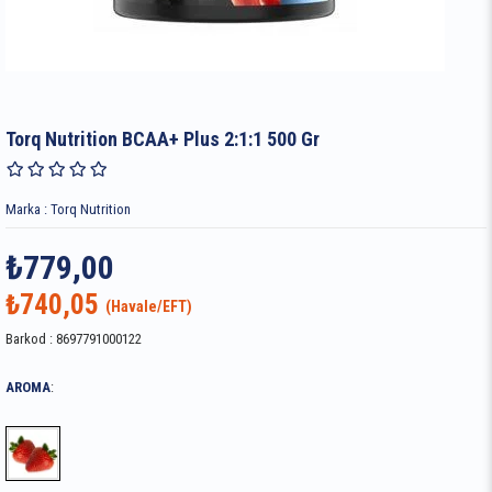
Torq Nutrition BCAA+ Plus 2:1:1 500 Gr
Marka
:
Torq Nutrition
₺779,00
₺740,05
Barkod
:
8697791000122
AROMA
: