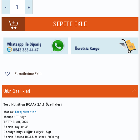
-
+
Favorilerime Ekle
Ürün Özellikleri
Torq Nutrition BCAA+ 2:1:1 Özellikleri
Marka
:
Torq Nutrition
Menşei
: Türkiye
TETT
: 31/01/2026
Servis sayısı
: 33
Porsiyo büyüklüğü
: 1 ölçek 15 gr
Servis Başına BCAA Miktarı
: 8000 mg