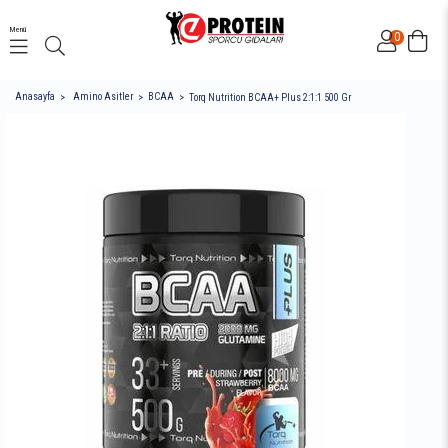
Menü
0
Anasayfa
Amino Asitler
BCAA
Torq Nutrition BCAA+ Plus 2:1:1 500 Gr