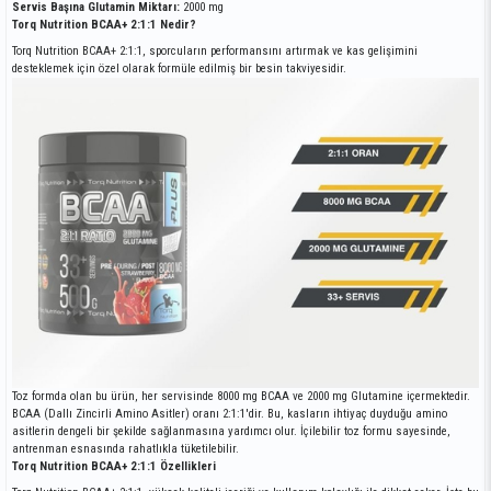
Servis Başına Glutamin Miktarı:
2000 mg
Torq Nutrition BCAA+ 2:1:1 Nedir?
Torq Nutrition BCAA+ 2:1:1, sporcuların performansını artırmak ve kas gelişimini
desteklemek için özel olarak formüle edilmiş bir besin takviyesidir.
Toz formda olan bu ürün, her servisinde 8000 mg BCAA ve 2000 mg Glutamine içermektedir.
BCAA (Dallı Zincirli Amino Asitler) oranı 2:1:1'dir. Bu, kasların ihtiyaç duyduğu amino
asitlerin dengeli bir şekilde sağlanmasına yardımcı olur. İçilebilir toz formu sayesinde,
antrenman esnasında rahatlıkla tüketilebilir.
Torq Nutrition BCAA+ 2:1:1 Özellikleri