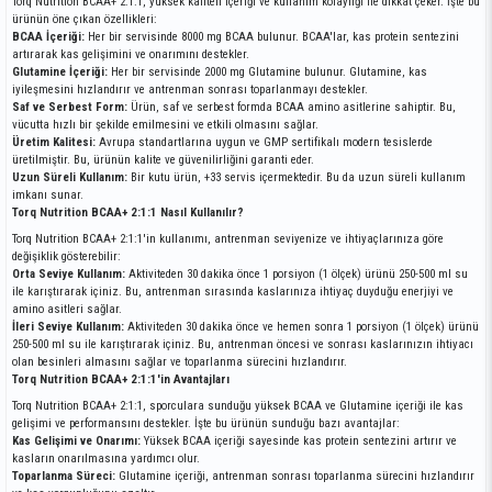
Torq Nutrition BCAA+ 2:1:1, yüksek kaliteli içeriği ve kullanım kolaylığı ile dikkat çeker. İşte bu
ürünün öne çıkan özellikleri:
BCAA İçeriği:
Her bir servisinde 8000 mg BCAA bulunur. BCAA'lar, kas protein sentezini
artırarak kas gelişimini ve onarımını destekler.
Glutamine İçeriği:
Her bir servisinde 2000 mg Glutamine bulunur. Glutamine, kas
iyileşmesini hızlandırır ve antrenman sonrası toparlanmayı destekler.
Saf ve Serbest Form:
Ürün, saf ve serbest formda BCAA amino asitlerine sahiptir. Bu,
vücutta hızlı bir şekilde emilmesini ve etkili olmasını sağlar.
Üretim Kalitesi:
Avrupa standartlarına uygun ve GMP sertifikalı modern tesislerde
üretilmiştir. Bu, ürünün kalite ve güvenilirliğini garanti eder.
Uzun Süreli Kullanım:
Bir kutu ürün, +33 servis içermektedir. Bu da uzun süreli kullanım
imkanı sunar.
Torq Nutrition BCAA+ 2:1:1 Nasıl Kullanılır?
Torq Nutrition BCAA+ 2:1:1'in kullanımı, antrenman seviyenize ve ihtiyaçlarınıza göre
değişiklik gösterebilir:
Orta Seviye Kullanım:
Aktiviteden 30 dakika önce 1 porsiyon (1 ölçek) ürünü 250-500 ml su
ile karıştırarak içiniz. Bu, antrenman sırasında kaslarınıza ihtiyaç duyduğu enerjiyi ve
amino asitleri sağlar.
İleri Seviye Kullanım:
Aktiviteden 30 dakika önce ve hemen sonra 1 porsiyon (1 ölçek) ürünü
250-500 ml su ile karıştırarak içiniz. Bu, antrenman öncesi ve sonrası kaslarınızın ihtiyacı
olan besinleri almasını sağlar ve toparlanma sürecini hızlandırır.
Torq Nutrition BCAA+ 2:1:1'in Avantajları
Torq Nutrition BCAA+ 2:1:1, sporculara sunduğu yüksek BCAA ve Glutamine içeriği ile kas
gelişimi ve performansını destekler. İşte bu ürünün sunduğu bazı avantajlar:
Kas Gelişimi ve Onarımı:
Yüksek BCAA içeriği sayesinde kas protein sentezini artırır ve
kasların onarılmasına yardımcı olur.
Toparlanma Süreci:
Glutamine içeriği, antrenman sonrası toparlanma sürecini hızlandırır