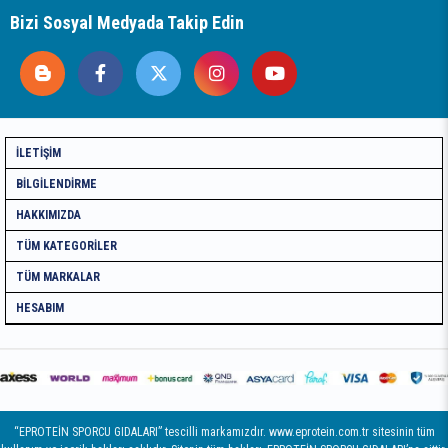
Bizi Sosyal Medyada Takip Edin
İLETIŞIM
BILGILENDIRME
HAKKIMIZDA
TÜM KATEGORILER
TÜM MARKALAR
HESABIM
“EPROTEİN SPORCU GIDALARI” tescilli markamızdır. www.eprotein.com.tr sitesinin tüm