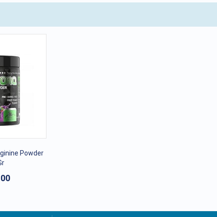
rginine Powder
Gr
,00