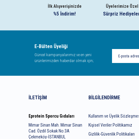
İlk Alışverişinizde
Üyelerimize Özel
%5 İndirim!
Sürpriz Hediyele
E-Bülten Üyeliği
Güncel kampanyalarımız ve en yeni
ürünlerimizden haberdar olmak için;
İLETIŞIM
BILGILENDIRME
Eprotein Sporcu Gıdaları
Kullanım ve Üyelik Sözleşme
Mimar Sinan Mah. Mimar Sinan
Kişisel Veriler Politikamız
Cad. Özdil Sokak No:3A
Gizlilik-Güvenlik Politikaları
Çekmeköy-İSTANBUL