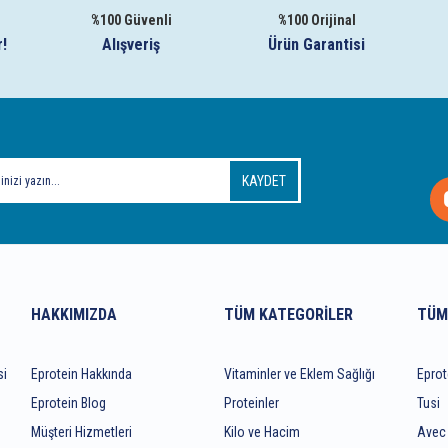
%100 Güvenli
%100 Orijinal
r!
Alışveriş
Ürün Garantisi
KAYDET
HAKKIMIZDA
TÜM KATEGORILER
TÜM
si
Eprotein Hakkında
Vitaminler ve Eklem Sağlığı
Eprot
Eprotein Blog
Proteinler
Tusi
Müşteri Hizmetleri
Kilo ve Hacim
Avec