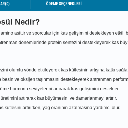
LAR
(0)
ÖDEME SEÇENEKLERI
psül Nedir?
 amino asittir ve sporcular için kas gelişimini destekleyen etkili b
 antrenman dönemlerinde protein sentezini destekleyerek kas 
ezini olumlu yönde etkileyerek kas kütlesinin artışına katkı sağlar
 besin ve oksijen taşınmasını destekleyerek antrenman performan
me hormonu seviyelerini artırarak kas gelişimini destekler.
t üretimini artırarak kas büyümesini ve damarlanmayı artırır.
s kütlesini artırırken, yağ oranının azalmasına yardımcı olur.