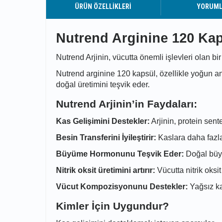
ÜRÜN ÖZELLIKLERI
YORUM
Nutrend Arginine 120 Ka
Nutrend Arjinin, vücutta önemli işlevleri olan bir
Nutrend arginine 120 kapsül, özellikle yoğun
doğal üretimini teşvik eder.
Nutrend Arjinin’in Faydaları:
Kas Gelişimini Destekler:
Arjinin, protein sent
Besin Transferini İyileştirir:
Kaslara daha fazla
Büyüme Hormonunu Teşvik Eder:
Doğal büyü
Nitrik oksit üretimini artırır:
Vücutta nitrik oksi
Vücut Kompozisyonunu Destekler:
Yağsız ka
Kimler İçin Uygundur?