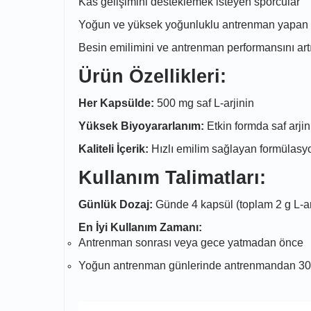
Kas gelişimini desteklemek isteyen sporcular
Yoğun ve yüksek yoğunluklu antrenman yapan b
Besin emilimini ve antrenman performansını art
Ürün Özellikleri:
Her Kapsülde:
500 mg saf L-arjinin
Yüksek Biyoyararlanım:
Etkin formda saf arjini
Kaliteli İçerik:
Hızlı emilim sağlayan formülasy
Kullanım Talimatları:
Günlük Dozaj:
Günde 4 kapsül (toplam 2 g L-arji
En İyi Kullanım Zamanı:
Antrenman sonrası veya gece yatmadan önce
Yoğun antrenman günlerinde antrenmandan 30 da