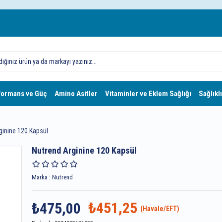
formans ve Güç
Amino Asitler
Vitaminler ve Eklem Sağlığı
Sağlıklı
ginine 120 Kapsül
Nutrend Arginine 120 Kapsül
Marka
:
Nutrend
₺451,25
₺475,00