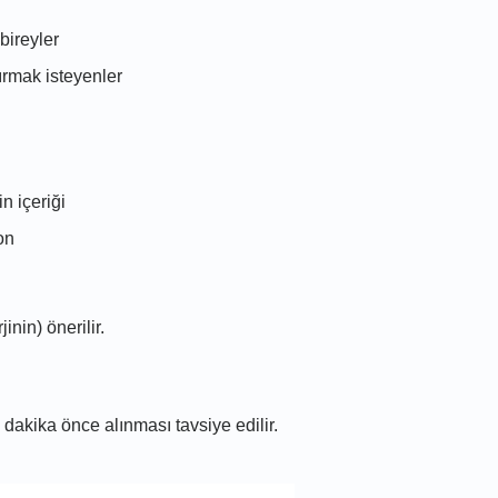
ireyler
ırmak isteyenler
n içeriği
on
nin) önerilir.
kika önce alınması tavsiye edilir.