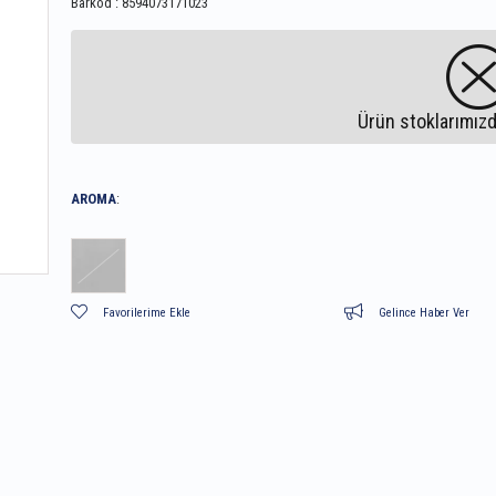
Barkod
:
8594073171023
Ürün stoklarımızd
AROMA
:
Favorilerime Ekle
Gelince Haber Ver