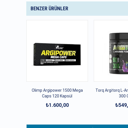
BENZER ÜRÜNLER
Olimp Argipower 1500 Mega
Torq Argitorq L-A
Caps 120 Kapsül
300 
₺1.600,00
₺549