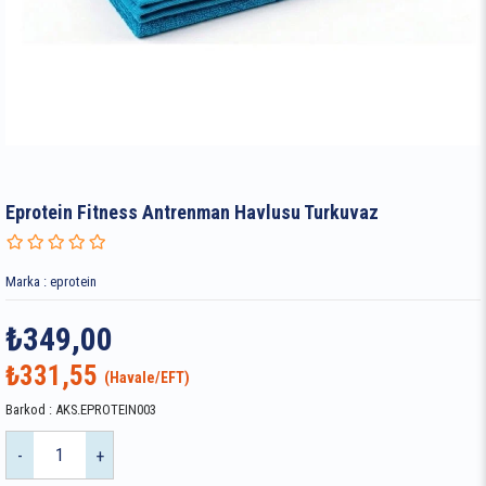
Eprotein Fitness Antrenman Havlusu Turkuvaz
Marka
:
eprotein
₺349,00
₺331,55
Barkod
:
AKS.EPROTEIN003
-
+