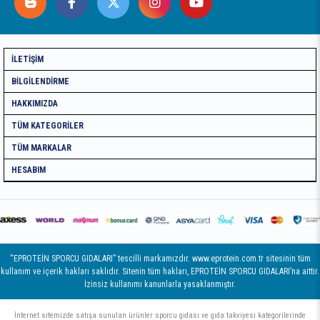
İLETIŞIM
BILGILENDIRME
HAKKIMIZDA
TÜM KATEGORILER
TÜM MARKALAR
HESABIM
“EPROTEİN SPORCU GIDALARI” tescilli markamızdır. www.eprotein.com.tr sitesinin tüm
kullanım ve içerik hakları saklıdır. Sitenin tüm hakları, EPROTEİN SPORCU GIDALARI’na aittir.
İzinsiz kullanımı kanunlarla yasaklanmıştır.
İnternet sitemizde satışa sunulan ürünler sporcu gıdası ve gıda takviyesi kategorilerinde