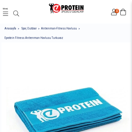
Menü
0
Anasayfa
Spor, Outdoor
Antrenman-Fitness Havlusu
Eprotein Fitness Antrenman Havlusu Turkuvaz