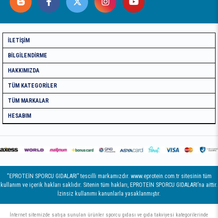
İLETIŞIM
BILGILENDIRME
HAKKIMIZDA
TÜM KATEGORILER
TÜM MARKALAR
HESABIM
“EPROTEİN SPORCU GIDALARI” tescilli markamızdır. www.eprotein.com.tr sitesinin tüm
kullanım ve içerik hakları saklıdır. Sitenin tüm hakları, EPROTEİN SPORCU GIDALARI’na aittir.
İzinsiz kullanımı kanunlarla yasaklanmıştır.
İnternet sitemizde satışa sunulan ürünler sporcu gıdası ve gıda takviyesi kategorilerinde