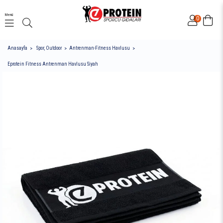
Menü
0
Anasayfa
Spor, Outdoor
Antrenman-Fitness Havlusu
Eprotein Fitness Antrenman Havlusu Siyah