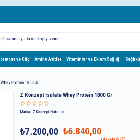
formans ve Güç
Amino Asitler
Vitaminler ve Eklem Sağlığı
Sağlıklı
 Whey Protein 1800 Gr
Z-Konzept Isolate Whey Protein 1800 Gr
Marka
:
Z-Konzept Nutrition
₺6.840,00
₺7.200,00