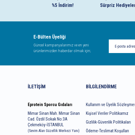
%5 İndirim!
Sürpriz Hediyele
E-Bülten Üyeliği
Güncel kampanyalarımız ve en yeni
ürünlerimizden haberdar olmak için;
İLETIŞIM
BILGILENDIRME
Eprotein Sporcu Gıdaları
Kullanım ve Üyelik Sözleşme
Mimar Sinan Mah. Mimar Sinan
Kişisel Veriler Politikamız
Cad. Özdil Sokak No:3A
Gizlilik-Güvenlik Politikaları
Çekmeköy-İSTANBUL
Ödeme-Teslimat Koşulları
(Sevim Alan Güzellik Merkezi Yanı)