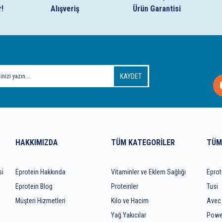
r!
Alışveriş
Ürün Garantisi
KAYDET
HAKKIMIZDA
TÜM KATEGORILER
TÜM
si
Eprotein Hakkında
Vitaminler ve Eklem Sağlığı
Eprot
Eprotein Blog
Proteinler
Tusi
Müşteri Hizmetleri
Kilo ve Hacim
Avec
Yağ Yakıcılar
Powe