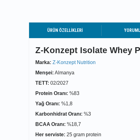
ÜRÜN ÖZELLIKLERI
YORUM
Z-Konzept Isolate Whey Pr
Marka:
Z-Konzept Nutrition
Menşei:
Almanya
TETT:
02/2027
Protein Oranı:
%83
Yağ Oranı:
%1,8
Karbonhidrat Oranı:
%3
BCAA Oranı:
%18,7
Her serviste:
25 gram protein