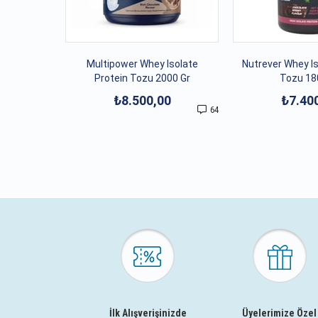
Multipower Whey Isolate
Nutrever Whey Is
Protein Tozu 2000 Gr
Tozu 18
₺8.500,00
₺7.40
64
İlk Alışverişinizde
Üyelerimize Özel