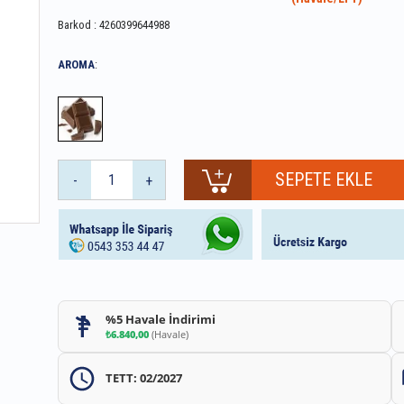
Barkod
:
4260399644988
AROMA
:
-
+
%5 Havale İndirimi
₺6.840,00
(Havale)
TETT: 02/2027