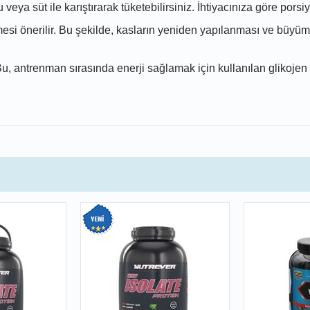
eya süt ile karıştırarak tüketebilirsiniz. İhtiyacınıza göre porsiyon
i önerilir. Bu şekilde, kasların yeniden yapılanması ve büyümesi
u, antrenman sırasında enerji sağlamak için kullanılan glikojen 