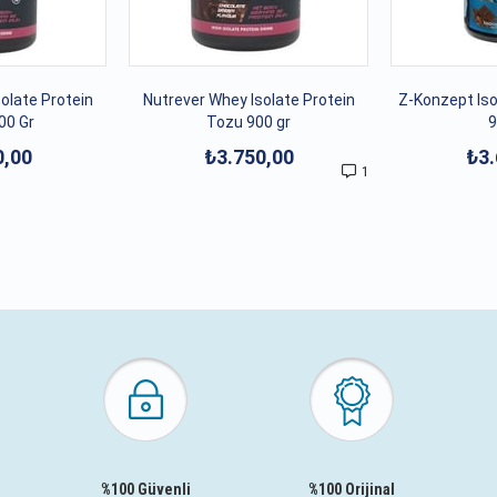
olate Protein
Nutrever Whey Isolate Protein
Z-Konzept Iso
00 Gr
Tozu 900 gr
9
0,00
₺3.750,00
₺3.
1
%100 Güvenli
%100 Orijinal