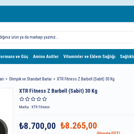
formans ve Güç
Amino Asitler
Vitaminler ve Eklem Sağlığı
Sağlıklı
arı
Olimpik ve Standart Barlar
XTR Fitness Z Barbell (Sabit) 30 Kg
XTR Fitness Z Barbell (Sabit) 30 Kg
Marka
:
XTR Fitness
₺8.265,00
₺8.700,00