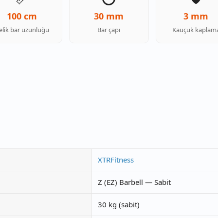
100 cm
30 mm
3 mm
elik bar uzunluğu
Bar çapı
Kauçuk kaplam
XTRFitness
Z (EZ) Barbell — Sabit
30 kg (sabit)