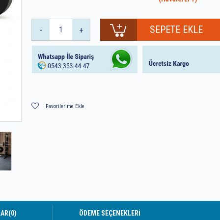
-
+
Favorilerime Ekle
LAR
(0)
ÖDEME SEÇENEKLERI