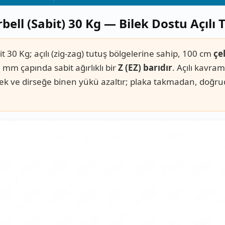
bell (Sabit) 30 Kg — Bilek Dostu Açılı 
it 30 Kg; açılı (zig-zag) tutuş bölgelerine sahip, 100 cm
çe
 mm çapında sabit ağırlıklı bir
Z (EZ) barıdır
. Açılı kavra
ilek ve dirseğe binen yükü azaltır; plaka takmadan, doğr