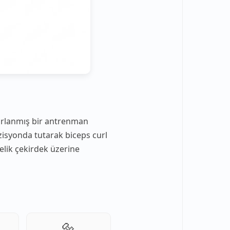
asarlanmış bir antrenman
ozisyonda tutarak biceps curl
çelik çekirdek üzerine
🔩