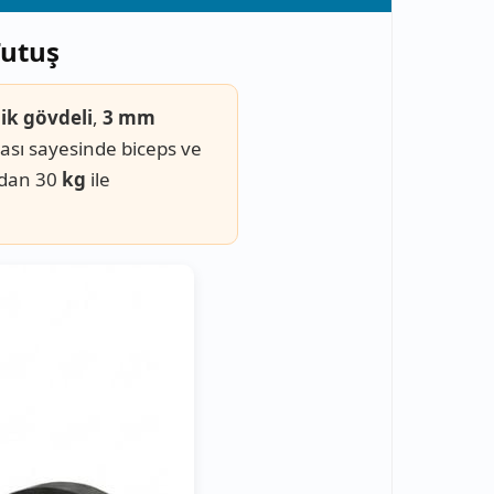
Tutuş
lik gövdeli
,
3 mm
ması sayesinde biceps ve
udan 30
kg
ile