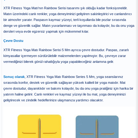
XTR Fitness Yoga Matı'nın Rainbow Serisi tasarımı şık olduğu kadar fonksiyoneldir.
Matın üzerindeki canlı renkler, yoga deneyiminizi geliştiren sakinleştirici ve canlandırıcı
bir atmosfer yaratır. Paspasın kaymaz yüzeyi, terli koşullarda bile pozlar sırasında
denge ve güvenlik sağlar. Matın yuvarlanması ve taşınması da kolaydır, bu da onu yoga
dersleri veya evde egzersiz yapmak için mükemmel kılar.
Çevre Dostu
XTR Fitness Yoga Matı Rainbow Serisi 5 Mm ayrıca çevre dostudur. Paspas, zararlı
kimyasallar içermeyen sürdürülebilir malzemelerden yapılmıştır. Bu, çevreye zarar
vermediğinizi bilerek gönül rahatlığıyla yoga yapabileceğiniz anlamına gelir.
Sonuç olarak
, XTR Fitness Yoga Matı Rainbow Series 5 Mm, yoga seanslarınız
sırasında konfor, destek ve güvenlik sağlayan yüksek kaliteli bir yoga matıdır. Mat
çevre dostudur, dayanıklıdır ve bakımı kolaydır, bu da onu yoga pratiğiniz için harika bir
yatırım haline getirir. Canlı renkleri ve kaymaz yüzeyi ile bu mat, yoga deneyiminizi
geliştirecek ve zindelik hedeflerinize ulaşmanıza yardımcı olacaktır.