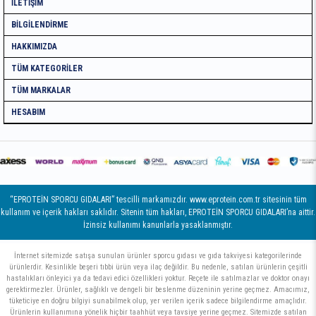
İLETIŞIM
BILGILENDIRME
HAKKIMIZDA
TÜM KATEGORILER
TÜM MARKALAR
HESABIM
“EPROTEİN SPORCU GIDALARI” tescilli markamızdır. www.eprotein.com.tr sitesinin tüm
kullanım ve içerik hakları saklıdır. Sitenin tüm hakları, EPROTEİN SPORCU GIDALARI’na aittir.
İzinsiz kullanımı kanunlarla yasaklanmıştır.
İnternet sitemizde satışa sunulan ürünler sporcu gıdası ve gıda takviyesi kategorilerinde
ürünlerdir. Kesinlikle beşeri tıbbi ürün veya ilaç değildir. Bu nedenle, satılan ürünlerin çeşitli
hastalıkları önleyici ya da tedavi edici özellikleri yoktur. Reçete ile satılmazlar ve doktor onayı
gerektirmezler. Ürünler, sağlıklı ve dengeli bir beslenme düzeninin yerine geçmez. Amacımız,
tüketiciye en doğru bilgiyi sunabilmek olup, yer verilen içerik sadece bilgilendirme amaçlıdır.
Ürünlerin kullanımına yönelik hiçbir taahhüt veya tavsiye yerine geçmez. Sitemizde satılan