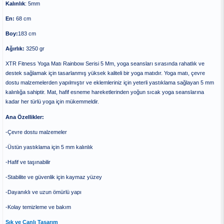
Kalınlık
: 5mm
En:
68 cm
Boy:
183 cm
Ağırlık:
3250 gr
XTR Fitness Yoga Matı Rainbow Serisi 5 Mm, yoga seansları sırasında rahatlık ve
destek sağlamak için tasarlanmış yüksek kaliteli bir yoga matıdır. Yoga matı, çevre
dostu malzemelerden yapılmıştır ve eklemleriniz için yeterli yastıklama sağlayan 5 mm
kalınlığa sahiptir. Mat, hafif esneme hareketlerinden yoğun sıcak yoga seanslarına
kadar her türlü yoga için mükemmeldir.
Ana Özellikler:
-Çevre dostu malzemeler
-Üstün yastıklama için 5 mm kalınlık
-Hafif ve taşınabilir
-Stabilite ve güvenlik için kaymaz yüzey
-Dayanıklı ve uzun ömürlü yapı
-Kolay temizleme ve bakım
Şık ve Canlı Tasarım