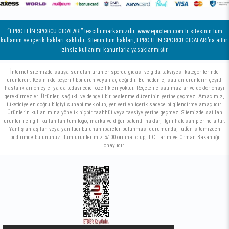
“EPROTEİN SPORCU GIDALARI” tescilli markamızdır. www.eprotein.com.tr sitesinin tüm
kullanım ve içerik hakları saklıdır. Sitenin tüm hakları, EPROTEİN SPORCU GIDALARI’na aittir.
İzinsiz kullanımı kanunlarla yasaklanmıştır.
İnternet sitemizde satışa sunulan ürünler sporcu gıdası ve gıda takviyesi kategorilerinde
ürünlerdir. Kesinlikle beşeri tıbbi ürün veya ilaç değildir. Bu nedenle, satılan ürünlerin çeşitli
hastalıkları önleyici ya da tedavi edici özellikleri yoktur. Reçete ile satılmazlar ve doktor onayı
gerektirmezler. Ürünler, sağlıklı ve dengeli bir beslenme düzeninin yerine geçmez. Amacımız,
tüketiciye en doğru bilgiyi sunabilmek olup, yer verilen içerik sadece bilgilendirme amaçlıdır.
Ürünlerin kullanımına yönelik hiçbir taahhüt veya tavsiye yerine geçmez. Sitemizde satılan
ürünler ile ilgili kullanılan tüm logo, marka ve diğer patentli haklar, ilgili hak sahiplerine aittir.
Yanlış anlaşılan veya yanıltıcı bulunan ibareler bulunması durumunda, lütfen sitemizden
bildirimde bulununuz. Tüm ürünlerimiz %100 orijinal olup, T.C. Tarım ve Orman Bakanlığı
onaylıdır.