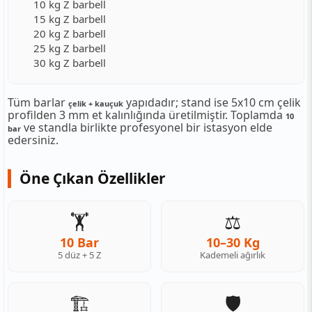
10 kg Z barbell
15 kg Z barbell
20 kg Z barbell
25 kg Z barbell
30 kg Z barbell
Tüm barlar
yapıdadır; stand ise 5x10 cm çelik
çelik + kauçuk
profilden 3 mm et kalınlığında üretilmiştir. Toplamda
10
ve standla birlikte profesyonel bir istasyon elde
bar
edersiniz.
Öne Çıkan Özellikler
🏋️
⚖️
10 Bar
10–30 Kg
5 düz + 5 Z
Kademeli ağırlık
🏗️
🛡️