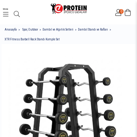
Menü
0
Anasayfa
Spor, Outdoor
Dambıl ve Ağırlık Setleri
Dambıl Standı ve Rafları
XTR Fitness Barbell Rack Standı Komple Set