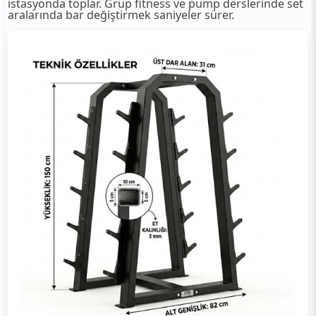
istasyonda toplar. Grup fitness ve pump derslerinde set
aralarında bar değiştirmek saniyeler sürer.