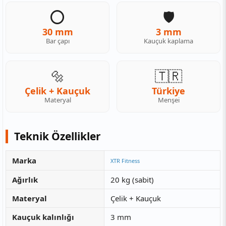
⭕
🛡️
30 mm
3 mm
Bar çapı
Kauçuk kaplama
🔩
🇹🇷
Çelik + Kauçuk
Türkiye
Materyal
Menşei
Teknik Özellikler
Marka
XTR Fitness
Ağırlık
20 kg (sabit)
Materyal
Çelik + Kauçuk
Kauçuk kalınlığı
3 mm