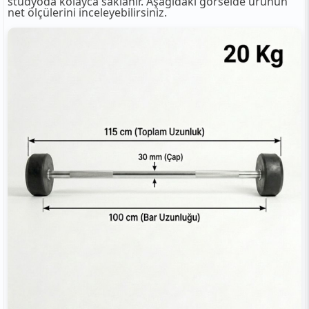
stüdyoda kolayca saklanır. Aşağıdaki görselde ürünün
net ölçülerini inceleyebilirsiniz.