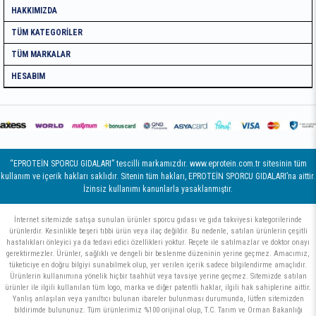
HAKKIMIZDA
TÜM KATEGORILER
TÜM MARKALAR
HESABIM
“EPROTEİN SPORCU GIDALARI” tescilli markamızdır. www.eprotein.com.tr sitesinin tüm
kullanım ve içerik hakları saklıdır. Sitenin tüm hakları, EPROTEİN SPORCU GIDALARI’na aittir.
İzinsiz kullanımı kanunlarla yasaklanmıştır.
İnternet sitemizde satışa sunulan ürünler sporcu gıdası ve gıda takviyesi kategorilerinde
ürünlerdir. Kesinlikle beşeri tıbbi ürün veya ilaç değildir. Bu nedenle, satılan ürünlerin çeşitli
hastalıkları önleyici ya da tedavi edici özellikleri yoktur. Reçete ile satılmazlar ve doktor onayı
gerektirmezler. Ürünler, sağlıklı ve dengeli bir beslenme düzeninin yerine geçmez. Amacımız,
tüketiciye en doğru bilgiyi sunabilmek olup, yer verilen içerik sadece bilgilendirme amaçlıdır.
Ürünlerin kullanımına yönelik hiçbir taahhüt veya tavsiye yerine geçmez. Sitemizde satılan
ürünler ile ilgili kullanılan tüm logo, marka ve diğer patentli haklar, ilgili hak sahiplerine aittir.
Yanlış anlaşılan veya yanıltıcı bulunan ibareler bulunması durumunda, lütfen sitemizden
bildirimde bulununuz. Tüm ürünlerimiz %100 orijinal olup, T.C. Tarım ve Orman Bakanlığı