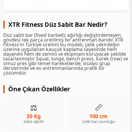
XTR Fitness Düz Sabit Bar Nedir?
Düz sabit bar (fixed barbell); ağırlığı değiştirilemeyen,
gövdesi tek parça üretilmiş bir antrenman barıdır. XTR
Fitness'in Türkiye üretimi bu modeli, çelik çekirdeğin
üzerine uygulanan kauçuk kaplama sayesinde hem
dayanıklı hem de zemini ve ekipmanı koruyacak şekilde
tasarlanmıştır. Squat, lunge, bench press, kürek (row) ve
omuz pres gibi temel hareketlerde; stüdyo grup
derslerinde ve ev antrenmanlarında pratik bir
çözümdür.
Öne Çıkan Özellikler
⚖️
📏
20 Kg
100 cm
Sabit ağırlık
Çelik bar uzunluğu