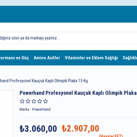
formans ve Güç
Amino Asitler
Vitaminler ve Eklem Sağlığı
Sağlıklı
and Profesyonel Kauçuk Kaplı Olimpik Plaka 15 Kg
Powerhand Profesyonel Kauçuk Kaplı Olimpik Plaka
Marka
:
PowerHand
₺2.907,00
₺3.060,00