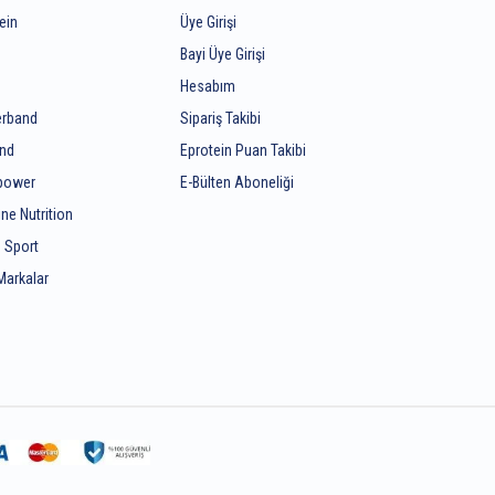
ein
Üye Girişi
Bayi Üye Girişi
Hesabım
rband
Sipariş Takibi
end
Eprotein Puan Takibi
ipower
E-Bülten Aboneliği
ine Nutrition
 Sport
Markalar