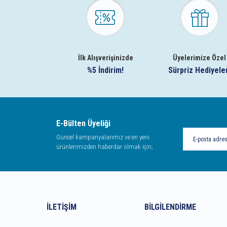
İlk Alışverişinizde
Üyelerimize Özel
%5 İndirim!
Sürpriz Hediyele
E-Bülten Üyeliği
Güncel kampanyalarımız ve en yeni
ürünlerimizden haberdar olmak için;
İLETIŞIM
BILGILENDIRME