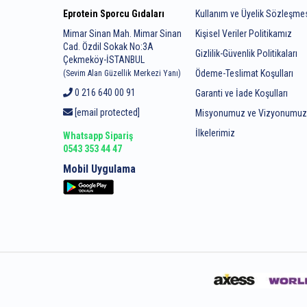
Eprotein Sporcu Gıdaları
Kullanım ve Üyelik Sözleşme
Mimar Sinan Mah. Mimar Sinan
Kişisel Veriler Politikamız
Cad. Özdil Sokak No:3A
Gizlilik-Güvenlik Politikaları
Çekmeköy-İSTANBUL
Ödeme-Teslimat Koşulları
(Sevim Alan Güzellik Merkezi Yanı)
0 216 640 00 91
Garanti ve İade Koşulları
[email protected]
Misyonumuz ve Vizyonumu
İlkelerimiz
Whatsapp Sipariş
0543 353 44 47
Mobil Uygulama