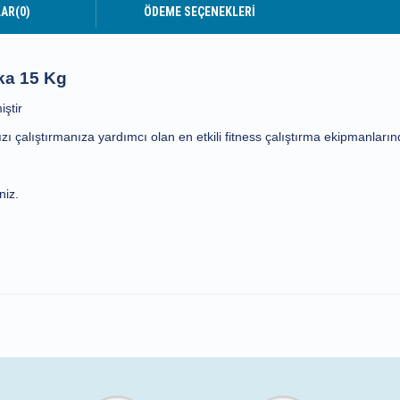
LAR
(0)
ÖDEME SEÇENEKLERI
ka 15 Kg
ştir
ı çalıştırmanıza yardımcı olan en etkili fitness çalıştırma ekipmanların
niz.