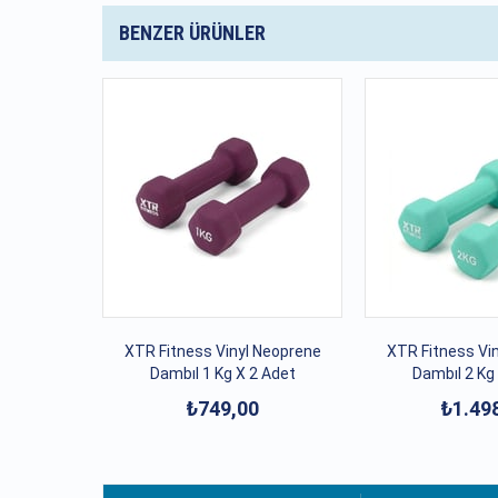
BENZER ÜRÜNLER
XTR Fitness Vinyl Neoprene
XTR Fitness Vi
Dambıl 1 Kg X 2 Adet
Dambıl 2 Kg
₺749,00
₺1.49