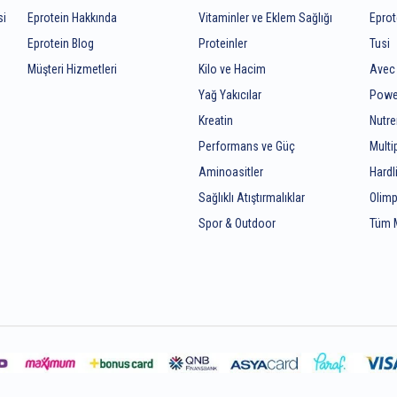
si
Eprotein Hakkında
Vitaminler ve Eklem Sağlığı
Eprot
Eprotein Blog
Proteinler
Tusi
Müşteri Hizmetleri
Kilo ve Hacim
Avec
Yağ Yakıcılar
Powe
Kreatin
Nutr
z
Performans ve Güç
Mult
Aminoasitler
Hardl
Sağlıklı Atıştırmalıklar
Olimp
Spor & Outdoor
Tüm 