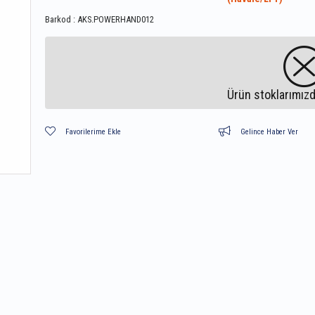
Barkod
:
AKS.POWERHAND012
Ürün stoklarımızd
Favorilerime Ekle
Gelince Haber Ver