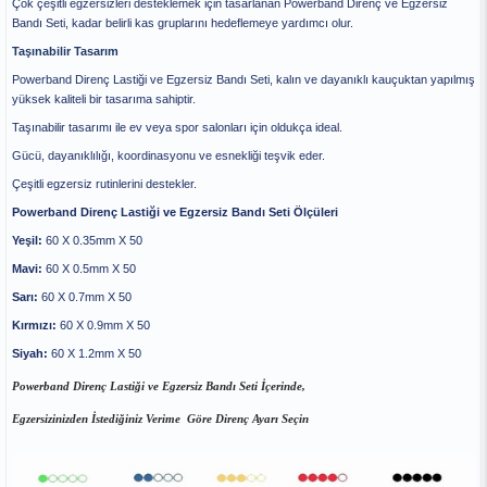
Çok çeşitli egzersizleri desteklemek için tasarlanan Powerband Direnç ve Egzersiz
Bandı Seti, kadar belirli kas gruplarını hedeflemeye yardımcı olur.
Taşınabilir Tasarım
Powerband Direnç Lastiği ve Egzersiz Bandı Seti, kalın ve dayanıklı kauçuktan yapılmış
yüksek kaliteli bir tasarıma sahiptir.
Taşınabilir tasarımı ile ev veya spor salonları için oldukça ideal.
Gücü, dayanıklılığı, koordinasyonu ve esnekliği teşvik eder.
Çeşitli egzersiz rutinlerini destekler.
Powerband Direnç Lastiği ve Egzersiz Bandı Seti Ölçüleri
Yeşil:
60 X 0.35mm X 50
Mavi:
60 X 0.5mm X 50
Sarı:
60 X 0.7mm X 50
Kırmızı:
60 X 0.9mm X 50
Siyah:
60 X 1.2mm X 50
Powerband Direnç Lastiği ve Egzersiz Bandı Seti İçerinde,
Egzersizinizden İstediğiniz Verime Göre Direnç Ayarı Seçin