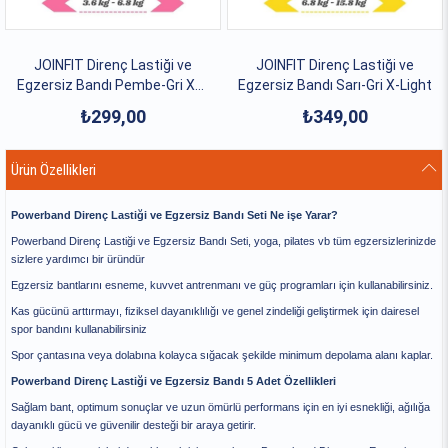
JOINFIT Direnç Lastiği ve
JOINFIT Direnç Lastiği ve
Egzersiz Bandı Pembe-Gri XX-
Egzersiz Bandı Sarı-Gri X-Light
Light
₺299,00
₺349,00
Ürün Özellikleri
Powerband Direnç Lastiği ve Egzersiz Bandı Seti Ne işe Yarar?
Powerband Direnç Lastiği ve Egzersiz Bandı Seti, yoga, pilates vb tüm egzersizlerinizde
sizlere yardımcı bir üründür
Egzersiz bantlarını esneme, kuvvet antrenmanı ve güç programları için kullanabilirsiniz.
Kas gücünü arttırmayı, fiziksel dayanıklılığı ve genel zindeliği geliştirmek için dairesel
spor bandını kullanabilirsiniz
Spor çantasına veya dolabına kolayca sığacak şekilde minimum depolama alanı kaplar.
Powerband Direnç Lastiği ve Egzersiz Bandı 5 Adet Özellikleri
Sağlam bant, optimum sonuçlar ve uzun ömürlü performans için en iyi esnekliği, ağılığa
dayanıklı gücü ve güvenilir desteği bir araya getirir.