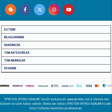
İLETIŞIM
BILGILENDIRME
HAKKIMIZDA
TÜM KATEGORILER
TÜM MARKALAR
HESABIM
“EPROTEİN SPORCU GIDALARI” tescilli markamızdır. www.eprotein.com.tr sitesinin tüm
kullanım ve içerik hakları saklıdır. Sitenin tüm hakları, EPROTEİN SPORCU GIDALARI’na aittir.
İzinsiz kullanımı kanunlarla yasaklanmıştır.