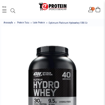
Menü
0
Anasayfa
Protein Tozu
İzole Protein
Optimum Platinum Hydrowhey 1590 Gr