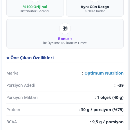
%100 Orijinal
Aynı Gün Kargo
Distribütör Garantili
16:00'a Kadar
🎁
Bonus +
İlk Üyelikte %5 İndirim Fırsatı
⭐ Öne Çıkan Özellikleri
Marka
:
Optimum Nutrition
Porsiyon Adedi
: ~39
Porsiyon Miktarı
: 1 ölçek (40 g)
Protein
: 30 g / porsiyon (%75)
BCAA
: 9,5 g / porsiyon