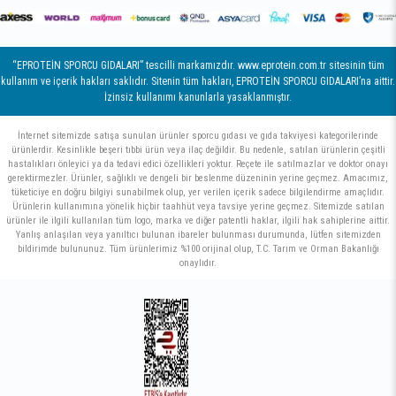
“EPROTEİN SPORCU GIDALARI” tescilli markamızdır. www.eprotein.com.tr sitesinin tüm
kullanım ve içerik hakları saklıdır. Sitenin tüm hakları, EPROTEİN SPORCU GIDALARI’na aittir.
İzinsiz kullanımı kanunlarla yasaklanmıştır.
İnternet sitemizde satışa sunulan ürünler sporcu gıdası ve gıda takviyesi kategorilerinde
ürünlerdir. Kesinlikle beşeri tıbbi ürün veya ilaç değildir. Bu nedenle, satılan ürünlerin çeşitli
hastalıkları önleyici ya da tedavi edici özellikleri yoktur. Reçete ile satılmazlar ve doktor onayı
gerektirmezler. Ürünler, sağlıklı ve dengeli bir beslenme düzeninin yerine geçmez. Amacımız,
tüketiciye en doğru bilgiyi sunabilmek olup, yer verilen içerik sadece bilgilendirme amaçlıdır.
Ürünlerin kullanımına yönelik hiçbir taahhüt veya tavsiye yerine geçmez. Sitemizde satılan
ürünler ile ilgili kullanılan tüm logo, marka ve diğer patentli haklar, ilgili hak sahiplerine aittir.
Yanlış anlaşılan veya yanıltıcı bulunan ibareler bulunması durumunda, lütfen sitemizden
bildirimde bulununuz. Tüm ürünlerimiz %100 orijinal olup, T.C. Tarım ve Orman Bakanlığı
onaylıdır.