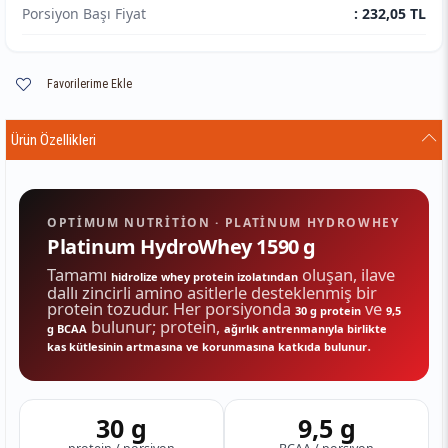
Porsiyon Başı Fiyat
: 232,05 TL
Favorilerime Ekle
Ürün Özellikleri
OPTIMUM NUTRITION · PLATINUM HYDROWHEY
Platinum HydroWhey 1590 g
Tamamı
oluşan, ilave
hidrolize whey protein izolatından
dallı zincirli amino asitlerle desteklenmiş bir
protein tozudur. Her porsiyonda
ve
30 g protein
9,5
bulunur; protein,
g BCAA
ağırlık antrenmanıyla birlikte
.
kas kütlesinin artmasına ve korunmasına katkıda bulunur
30 g
9,5 g