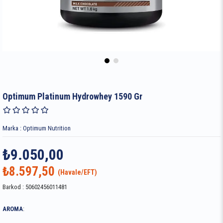
Optimum Platinum Hydrowhey 1590 Gr
Marka
:
Optimum Nutrition
₺9.050,00
₺8.597,50
Barkod
:
50602456011481
AROMA
: