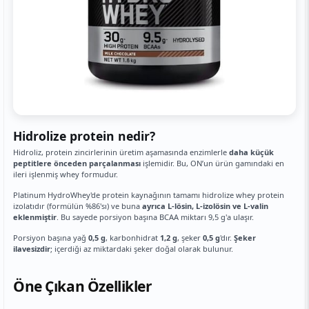
Hidrolize protein nedir?
Hidroliz, protein zincirlerinin üretim aşamasında enzimlerle
daha küçük
peptitlere önceden parçalanması
işlemidir. Bu, ONʼun ürün gamındaki en
ileri işlenmiş whey formudur.
Platinum HydroWhey'de protein kaynağının tamamı hidrolize whey protein
izolatıdır (formülün %86'sı) ve buna
ayrıca L-lösin, L-izolösin ve L-valin
eklenmiştir
. Bu sayede porsiyon başına BCAA miktarı 9,5 g'a ulaşır.
Porsiyon başına yağ
0,5 g
, karbonhidrat
1,2 g
, şeker
0,5 g
'dır.
Şeker
ilavesizdir
; içerdiği az miktardaki şeker doğal olarak bulunur.
Öne Çıkan Özellikler