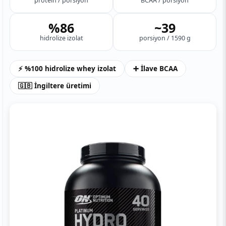
protein / porsiyon
BCAA / porsiyon
%86
~39
hidrolize izolat
porsiyon / 1590 g
⚡ %100 hidrolize whey izolat
➕ İlave BCAA
🇬🇧 İngiltere üretimi