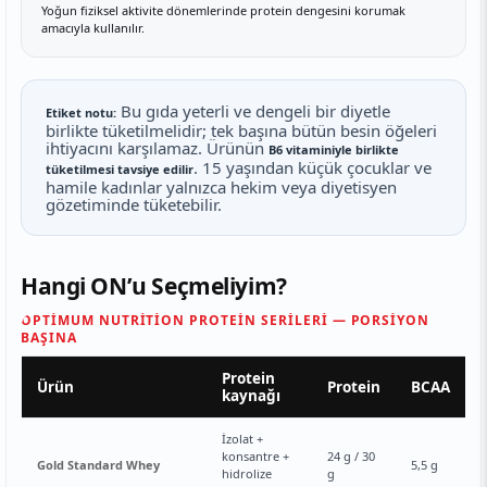
Yoğun fiziksel aktivite dönemlerinde protein dengesini korumak
amacıyla kullanılır.
Bu gıda yeterli ve dengeli bir diyetle
Etiket notu:
birlikte tüketilmelidir; tek başına bütün besin öğeleri
ihtiyacını karşılamaz. Ürünün
B6 vitaminiyle birlikte
. 15 yaşından küçük çocuklar ve
tüketilmesi tavsiye edilir
hamile kadınlar yalnızca hekim veya diyetisyen
gözetiminde tüketebilir.
Hangi ONʼu Seçmeliyim?
OPTIMUM NUTRITION PROTEIN SERILERI — PORSIYON
BAŞINA
Protein
Ürün
Protein
BCAA
kaynağı
İzolat +
konsantre +
24 g / 30
Gold Standard Whey
5,5 g
hidrolize
g