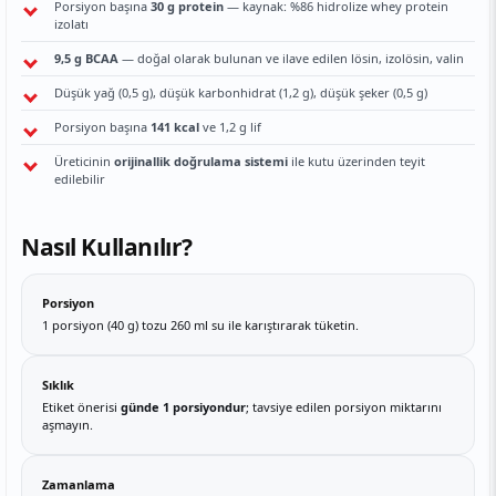
Porsiyon başına
30 g protein
— kaynak: %86 hidrolize whey protein
izolatı
9,5 g BCAA
— doğal olarak bulunan ve ilave edilen lösin, izolösin, valin
Düşük yağ (0,5 g), düşük karbonhidrat (1,2 g), düşük şeker (0,5 g)
Porsiyon başına
141 kcal
ve 1,2 g lif
Üreticinin
orijinallik doğrulama sistemi
ile kutu üzerinden teyit
edilebilir
Nasıl Kullanılır?
Porsiyon
1 porsiyon (40 g) tozu 260 ml su ile karıştırarak tüketin.
Sıklık
Etiket önerisi
günde 1 porsiyondur
; tavsiye edilen porsiyon miktarını
aşmayın.
Zamanlama