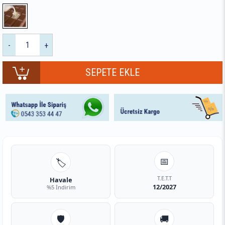
-
+
📅
🏷️
T.E.T.T
Havale
12/2027
%5 İndirim
🛡️
🚚