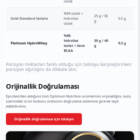
izolat
%94 izolat +
25 g / 30
Gold Standard Isolate
hidrolize
5,5 g
g
izolat
%86
hidrolize
30 g / 40
Platinum HydroWhey
9,5 g
izolat + ilave
g
BCAA
Porsiyon miktarları farklı olduğu için tabloyu karşılaştırırken
porsiyon ağırlığını da dikkate alın.
Orijinallik Doğrulaması
Eprotein'den aldığınız tüm Optimum Nutrition ürünlerinin orijinalliğini, kutu
üzerindeki ürün kodunu üreticinin doğrulama sistemine girerek teyit
edebilirsiniz.
Orijinallik doğrulaması için tıklayın