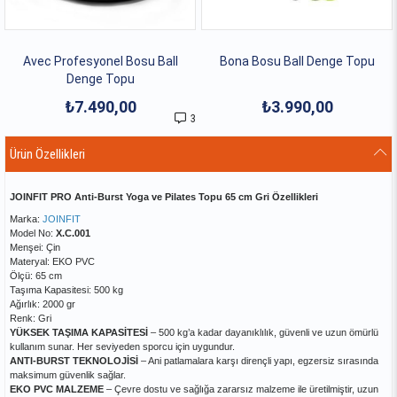
Avec Profesyonel Bosu Ball
Bona Bosu Ball Denge Topu
Denge Topu
₺7.490,00
₺3.990,00
3
Ürün Özellikleri
JOINFIT PRO Anti-Burst Yoga ve Pilates Topu 65 cm Gri Özellikleri
Marka:
JOINFIT
Model No:
X.C.001
Menşei: Çin
Materyal: EKO PVC
Ölçü: 65 cm
Taşıma Kapasitesi: 500 kg
Ağırlık: 2000 gr
Renk: Gri
YÜKSEK TAŞIMA KAPASİTESİ
– 500 kg’a kadar dayanıklılık, güvenli ve uzun ömürlü
kullanım sunar. Her seviyeden sporcu için uygundur.
ANTI-BURST TEKNOLOJİSİ
– Ani patlamalara karşı dirençli yapı, egzersiz sırasında
maksimum güvenlik sağlar.
EKO PVC MALZEME
– Çevre dostu ve sağlığa zararsız malzeme ile üretilmiştir, uzun