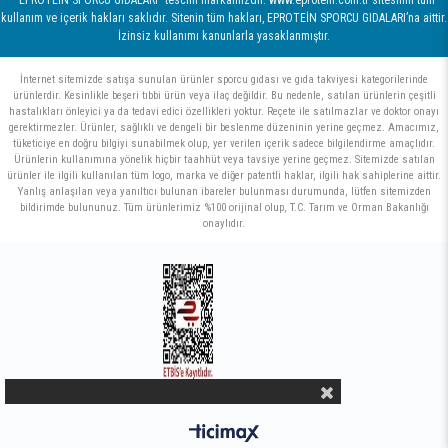
kullanım ve içerik hakları saklıdır. Sitenin tüm hakları, EPROTEİN SPORCU GIDALARI’na aittir.
İzinsiz kullanımı kanunlarla yasaklanmıştır.
İnternet sitemizde satışa sunulan ürünler sporcu gıdası ve gıda takviyesi kategorilerinde
ürünlerdir. Kesinlikle beşeri tıbbi ürün veya ilaç değildir. Bu nedenle, satılan ürünlerin çeşitli
hastalıkları önleyici ya da tedavi edici özellikleri yoktur. Reçete ile satılmazlar ve doktor onayı
gerektirmezler. Ürünler, sağlıklı ve dengeli bir beslenme düzeninin yerine geçmez. Amacımız,
tüketiciye en doğru bilgiyi sunabilmek olup, yer verilen içerik sadece bilgilendirme amaçlıdır.
Ürünlerin kullanımına yönelik hiçbir taahhüt veya tavsiye yerine geçmez. Sitemizde satılan
ürünler ile ilgili kullanılan tüm logo, marka ve diğer patentli haklar, ilgili hak sahiplerine aittir.
Yanlış anlaşılan veya yanıltıcı bulunan ibareler bulunması durumunda, lütfen sitemizden
bildirimde bulununuz. Tüm ürünlerimiz %100 orijinal olup, T.C. Tarım ve Orman Bakanlığı
onaylıdır.