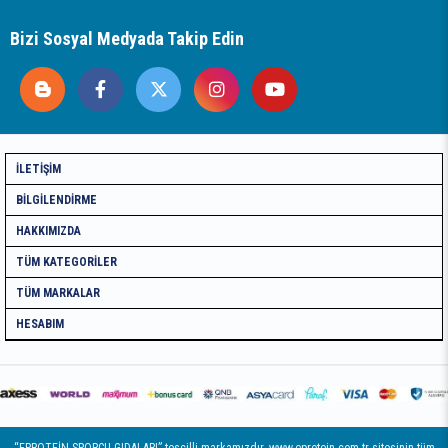
Bizi Sosyal Medyada Takip Edin
İLETIŞIM
BILGILENDIRME
HAKKIMIZDA
TÜM KATEGORILER
TÜM MARKALAR
HESABIM
“EPROTEİN SPORCU GIDALARI” tescilli markamızdır. www.eprotein.com.tr sitesinin tüm