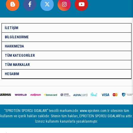
İLETIŞIM
BILGILENDIRME
HAKKIMIZDA
TÜM KATEGORILER
TÜM MARKALAR
HESABIM
“EPROTEİN SPORCU GIDALARI” tescilli markamızdır. www.eprotein.com.tr sitesinin tüm
kullanım ve içerik hakları saklıdır. Sitenin tüm hakları, EPROTEİN SPORCU GIDALARI’na aittir.
İzinsiz kullanımı kanunlarla yasaklanmıştır.