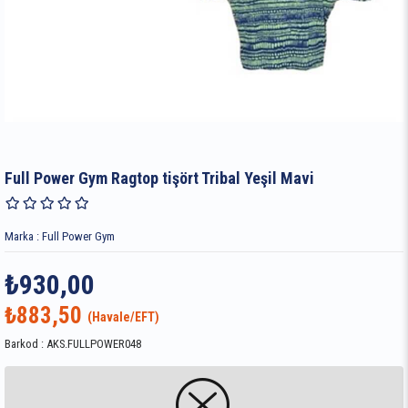
Full Power Gym Ragtop tişört Tribal Yeşil Mavi
Marka
:
Full Power Gym
₺930,00
₺883,50
Barkod
:
AKS.FULLPOWER048