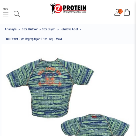
Menü
0
Anasayfa
Spor, Outdoor
Spor Giyim
T-Shirt ve Atlet
Full Power Gym Ragtop tişört Tribal Yeşil Mavi