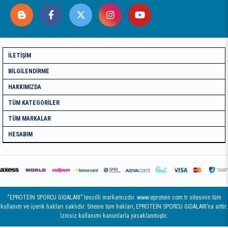
İLETIŞIM
BILGILENDIRME
HAKKIMIZDA
TÜM KATEGORILER
TÜM MARKALAR
HESABIM
“EPROTEİN SPORCU GIDALARI” tescilli markamızdır. www.eprotein.com.tr sitesinin tüm
kullanım ve içerik hakları saklıdır. Sitenin tüm hakları, EPROTEİN SPORCU GIDALARI’na aittir.
İzinsiz kullanımı kanunlarla yasaklanmıştır.