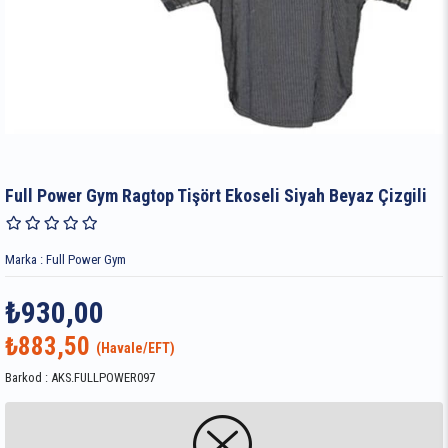
Full Power Gym Ragtop Tişört Ekoseli Siyah Beyaz Çizgili
Marka
:
Full Power Gym
₺930,00
₺883,50
Barkod
:
AKS.FULLPOWER097