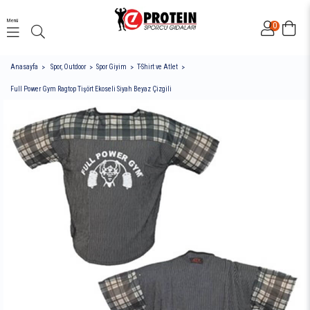
Menü
0
Anasayfa
Spor, Outdoor
Spor Giyim
T-Shirt ve Atlet
Full Power Gym Ragtop Tişört Ekoseli Siyah Beyaz Çizgili