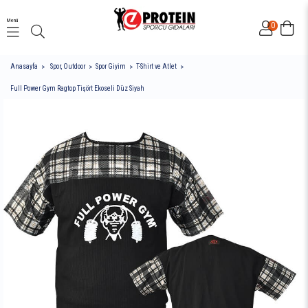
Menü
0
Anasayfa
Spor, Outdoor
Spor Giyim
T-Shirt ve Atlet
Full Power Gym Ragtop Tişört Ekoseli Düz Siyah