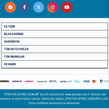
İLETIŞIM
BILGILENDIRME
HAKKIMIZDA
TÜM KATEGORILER
TÜM MARKALAR
HESABIM
“EPROTEİN SPORCU GIDALARI” tescilli markamızdır. www.eprotein.com.tr sitesinin tüm
kullanım ve içerik hakları saklıdır. Sitenin tüm hakları, EPROTEİN SPORCU GIDALARI’na aittir.
İzinsiz kullanımı kanunlarla yasaklanmıştır.