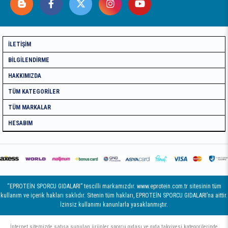
İLETIŞIM
BILGILENDIRME
HAKKIMIZDA
TÜM KATEGORILER
TÜM MARKALAR
HESABIM
“EPROTEİN SPORCU GIDALARI” tescilli markamızdır. www.eprotein.com.tr sitesinin tüm
kullanım ve içerik hakları saklıdır. Sitenin tüm hakları, EPROTEİN SPORCU GIDALARI’na aittir.
İzinsiz kullanımı kanunlarla yasaklanmıştır.
İnternet sitemizde satışa sunulan ürünler sporcu gıdası ve gıda takviyesi kategorilerinde