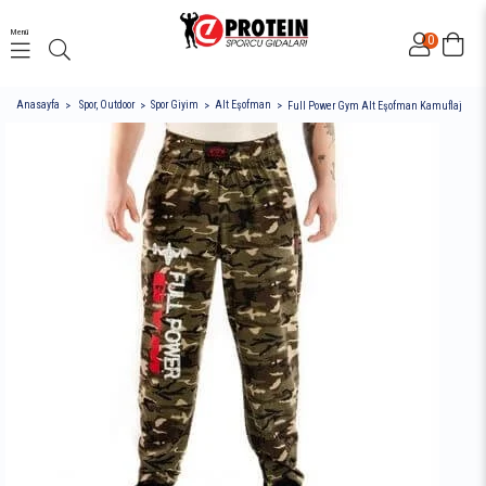
Menü
0
Anasayfa
Spor, Outdoor
Spor Giyim
Alt Eşofman
Full Power Gym Alt Eşofman Kamuflaj