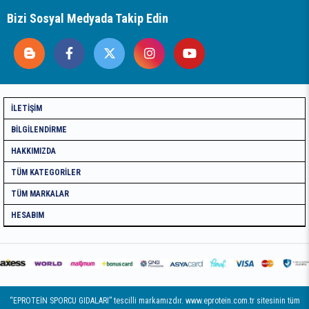
Bizi Sosyal Medyada Takip Edin
İLETIŞIM
BILGILENDIRME
HAKKIMIZDA
TÜM KATEGORILER
TÜM MARKALAR
HESABIM
“EPROTEİN SPORCU GIDALARI” tescilli markamızdır. www.eprotein.com.tr sitesinin tüm