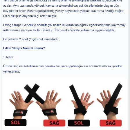
Yeni darbe önleme (anti-shock) ve tahriş önleme teknolojisi ile bileklerinizdeki baskıyı
azaltır. Aynı zamanda yüksek kavrama teknolojisi sayesinde ellerinizde oluşan güç
kayıplarını önler. Ekstra genişletilmiş yüzey sayesinde yüksek kavrama özelliği sağlar.
Özel dikişi ile dayanıklılığı arttırılmıştır.
Lifting Straps Genellikle deadlift gibi halter ile kullanılan ağırlık egzersizlerinde kavramayı
arttırmanıza yarayacak bir üründür. İtiş hareketlerinde kullanıma uygun değildir.
Bir pakette 2 adet (1 çift) bulunmaktadır.
Liftin Straps Nasıl Kullanır?
1.Adım
Ürünü Sağ ve sol elinizin baş parmak ve işaret parmağınızın arasında olacak şekilde
yerleştiriniz.