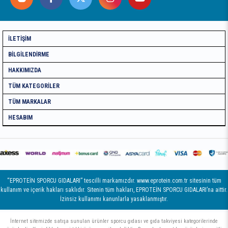
İLETIŞIM
BILGILENDIRME
HAKKIMIZDA
TÜM KATEGORILER
TÜM MARKALAR
HESABIM
“EPROTEİN SPORCU GIDALARI” tescilli markamızdır. www.eprotein.com.tr sitesinin tüm
kullanım ve içerik hakları saklıdır. Sitenin tüm hakları, EPROTEİN SPORCU GIDALARI’na aittir.
İzinsiz kullanımı kanunlarla yasaklanmıştır.
İnternet sitemizde satışa sunulan ürünler sporcu gıdası ve gıda takviyesi kategorilerinde