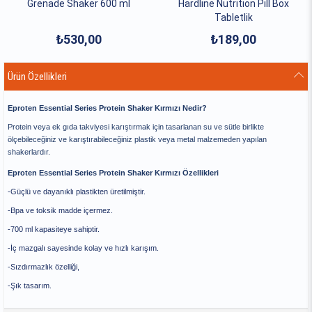
Grenade Shaker 600 ml
Hardline Nutrition Pill Box
Tabletlik
₺530,00
₺189,00
Ürün Özellikleri
Eproten Essential Series Protein Shaker Kırmızı Nedir?
Protein veya ek gıda takviyesi karıştırmak için tasarlanan su ve sütle birlikte
ölçebileceğiniz ve karıştırabileceğiniz plastik veya metal malzemeden yapılan
shakerlardır.
Eproten Essential Series Protein Shaker Kırmızı Özellikleri
-Güçlü ve dayanıklı plastikten üretilmiştir.
-Bpa ve toksik madde içermez.
-700 ml kapasiteye sahiptir.
-İç mazgalı sayesinde kolay ve hızlı karışım.
-Sızdırmazlık özelliği,
-Şık tasarım.