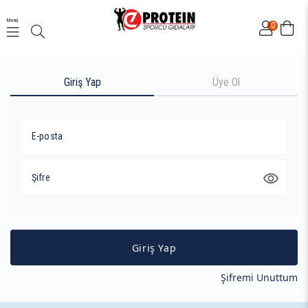
Menü
0
Giriş Yap
Üye Ol
E-posta
Şifre
Giriş Yap
Şifremi Unuttum