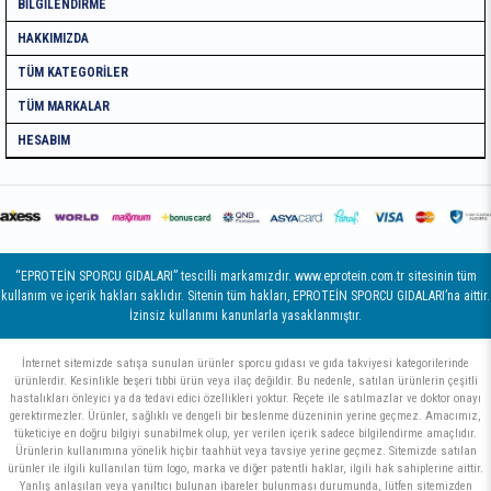
BILGILENDIRME
HAKKIMIZDA
TÜM KATEGORILER
TÜM MARKALAR
HESABIM
“EPROTEİN SPORCU GIDALARI” tescilli markamızdır. www.eprotein.com.tr sitesinin tüm
kullanım ve içerik hakları saklıdır. Sitenin tüm hakları, EPROTEİN SPORCU GIDALARI’na aittir.
İzinsiz kullanımı kanunlarla yasaklanmıştır.
İnternet sitemizde satışa sunulan ürünler sporcu gıdası ve gıda takviyesi kategorilerinde
ürünlerdir. Kesinlikle beşeri tıbbi ürün veya ilaç değildir. Bu nedenle, satılan ürünlerin çeşitli
hastalıkları önleyici ya da tedavi edici özellikleri yoktur. Reçete ile satılmazlar ve doktor onayı
gerektirmezler. Ürünler, sağlıklı ve dengeli bir beslenme düzeninin yerine geçmez. Amacımız,
tüketiciye en doğru bilgiyi sunabilmek olup, yer verilen içerik sadece bilgilendirme amaçlıdır.
Ürünlerin kullanımına yönelik hiçbir taahhüt veya tavsiye yerine geçmez. Sitemizde satılan
ürünler ile ilgili kullanılan tüm logo, marka ve diğer patentli haklar, ilgili hak sahiplerine aittir.
Yanlış anlaşılan veya yanıltıcı bulunan ibareler bulunması durumunda, lütfen sitemizden