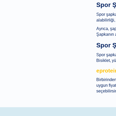
Spor Ş
Spor şapka 
alabilirliğ
Ayrıca, şa
Şapkanın ay
Spor Ş
Spor şapkal
Bisiklet, y
eprotei
Birbirinden
uygun fiyat
seçebilirsi