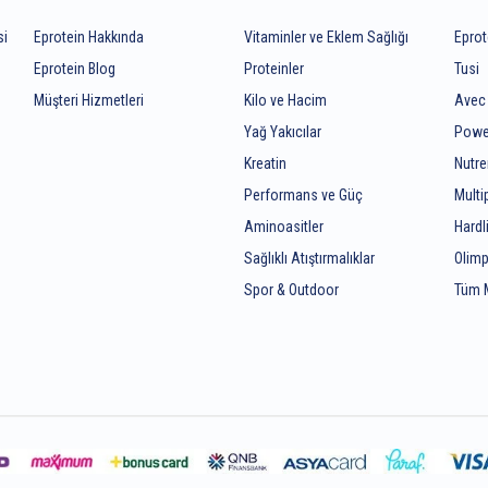
si
Eprotein Hakkında
Vitaminler ve Eklem Sağlığı
Eprot
Eprotein Blog
Proteinler
Tusi
Müşteri Hizmetleri
Kilo ve Hacim
Avec
Yağ Yakıcılar
Powe
Kreatin
Nutr
z
Performans ve Güç
Mult
Aminoasitler
Hardl
Sağlıklı Atıştırmalıklar
Olimp
Spor & Outdoor
Tüm 