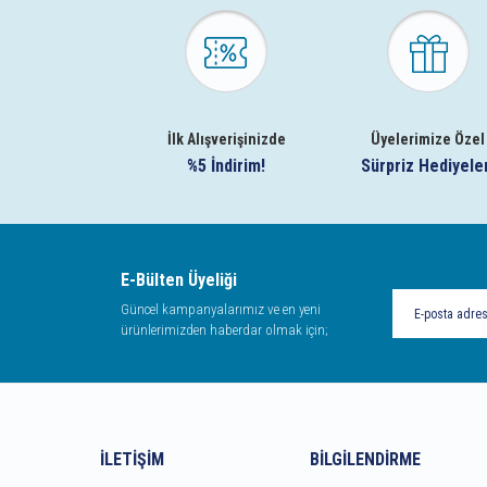
İlk Alışverişinizde
Üyelerimize Özel
%5 İndirim!
Sürpriz Hediyele
E-Bülten Üyeliği
Güncel kampanyalarımız ve en yeni
ürünlerimizden haberdar olmak için;
İLETIŞIM
BILGILENDIRME