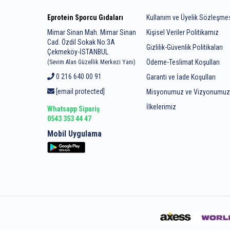
Eprotein Sporcu Gıdaları
Kullanım ve Üyelik Sözleşme
Mimar Sinan Mah. Mimar Sinan
Kişisel Veriler Politikamız
Cad. Özdil Sokak No:3A
Gizlilik-Güvenlik Politikaları
Çekmeköy-İSTANBUL
Ödeme-Teslimat Koşulları
(Sevim Alan Güzellik Merkezi Yanı)
0 216 640 00 91
Garanti ve İade Koşulları
[email protected]
Misyonumuz ve Vizyonumu
İlkelerimiz
Whatsapp Sipariş
0543 353 44 47
Mobil Uygulama