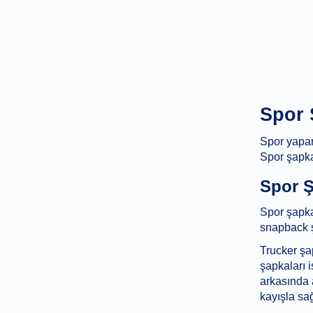
Spor 
Spor yapar
Spor şapka
Spor Ş
Spor şapkal
snapback ş
Trucker şap
şapkaları 
arkasında 
kayışla sağ