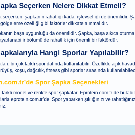
apka Seçerken Nelere Dikkat Etmeli?
seçerken, şapkanın rahatlığı kadar işlevselliği de önemlidir. Şapk
i, gölgeleme özelliği gibi faktörler dikkate alınmalıdır.
pkanın başa uygunluğu da önemlidir. Şapka, başa sıkıca oturma
arlanabilir bölümü de rahatlık için önemli bir faktördür.
apkalarıyla Hangi Sporlar Yapılabilir?
arı, birçok farklı spor dalında kullanılabilir. Özellikle açık havad
ürüyüş, koşu, dağcılık, fitness gibi sporlar sırasında kullanılabi
n.com.tr’de Spor Şapka Seçenekleri
 farklı model ve renkte spor şapkaları Eprotein.com.tr’de bulabil
larla eprotein.com.tr’de. Spor yaparken şıklığınızı ve rahatlığın
niz.